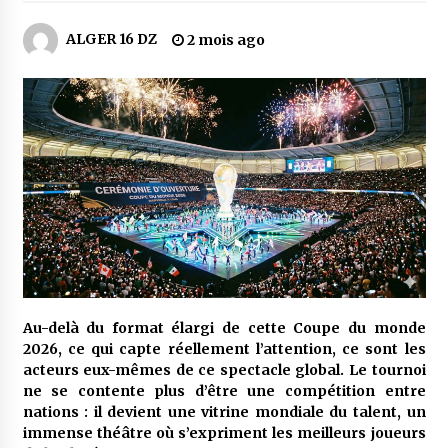
4 jours ago
ALGER 16 DZ
2 mois ago
Carte Chiffa : Mise à jour au niveau des
pharmacies désormais possible pour les
ayants droit
5 jours ago
La Gendarmerie nationale lance ses comptes
officiels sur les réseaux sociaux
1 semaine ago
Droit de change : Le CPA lance une carte VISA
dédiée aux voyages à l’étranger
1 semaine ago
Au-delà du format élargi de cette Coupe du monde
En service à partir du 1er août prochain :
Lancement de la plateforme numérique dédiée
2026, ce qui capte réellement l’attention, ce sont les
à l’importation
acteurs eux-mêmes de ce spectacle global. Le tournoi
2 semaines ago
ne se contente plus d’être une compétition entre
nations : il devient une vitrine mondiale du talent, un
Affaires religieuses : Ouverture des
immense théâtre où s’expriment les meilleurs joueurs
candidatures au concours du Prix national du