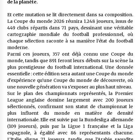
de la planète.
meilleur prêche du vendredi
2 semaines ago
Et cette mutation se lit directement dans sa composition.
La Coupe du monde 2026 réunira 1.248 joueurs, issus de
Droit à l’affiliation au régime national de
449 clubs répartis dans 71 pays, dessinant une véritable
retraite : Coup d’envoi d’une campagne de
sensibilisation au profit de la communauté
cartographie mondiale du football professionnel, où
nationale à l’étranger
2 semaines ago
chaque sélection raconte à sa manière l’état du football
moderne.
Lancement d’une campagne nationale de
Parmi ces joueurs, 357 ont déjà connu une Coupe du
sensibilisation sur la lutte contre le travail
monde, tandis que 891 feront leurs débuts sur la scène la
informel
plus prestigieuse du football international. Une donnée
3 semaines ago
essentielle : cette édition sera autant une Coupe du monde
d’expérience qu’une Coupe du monde de découverte, où
Première voiture de course conçue et
une nouvelle génération va s’exposer au plus haut niveau.
fabriquée localement : Une équipe d’étudiants
algériens participe à une compétition
Sur le plan des championnats représentés, la Premier
internationale
3 semaines ago
League anglaise domine largement avec 200 joueurs
sélectionnés, confirmant son statut de championnat le
Université Alger 3 : Lancement d’un master à
plus influent du monde en matière de densité
cursus intégré à la licence en communication
internationale. Elle est suivie par la Bundesliga allemande
en langue amazighe
(109 joueurs), puis par la Ligue 1 française et la Liga
3 semaines ago
espagnole, à égalité avec 86 représentants chacune.
L’Italie aligne 71 joueurs, tandis que l’Arabie saoudite