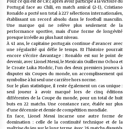
Pour ce qui est de CR7, après avoir participé à la victoire du
Portugal face au Chili, en match amical (2-1), Cristiano
Ronaldo a porté son total à 227 sélections internationales,
établissant un record absolu dans le football masculin.
Une marque qui ne relève plus seulement de la
performance sportive, mais d’une forme de longévité
presque irréelle au plus haut niveau.
À 41 ans, le capitaine portugais continue d’avancer avec
une régularité qui défie le temps. Et l’histoire pourrait
encore s’écrire davantage : Ronaldo est sur le point de
devenir, avec Lionel Messi, le Mexicain Guillermo Ochoa et
le Croate Luka Modric, l’un des deux premiers joueurs à
disputer six Coupes du monde, un accomplissement qui
symbolise à lui seul une carrière hors norme.
Sur le plan statistique, il reste également un cas unique :
seul joueur à avoir marqué lors de cinq éditions
différentes de la Coupe du monde, pour un total de huit
buts en 22 matchs. Une constance rare, étalée sur plus
d’une décennie et demie de compétition mondiale.
En face, Lionel Messi incarne une autre forme de
domination : celle de la continuité technique et de la
maîtrise du jeu sur le long terme. Avec 26 matchs disputés