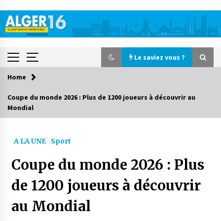
Skip
to
content
Le saviez vous ?
Home
Le saviez vous ?
Coupe du monde 2026 : Plus de 1200 joueurs à découvrir au
Mondial
Accidents de la circulation : 11 décès et 243
blessés en 24 heures
2 jours ago
A LA UNE
Sport
Début des camps d’été pour un deuxième
Coupe du monde 2026 : Plus
groupe d’enfants autistes
3 jours ago
de 1200 joueurs à découvrir
au Mondial
Parking de la Promenade des Sablettes : Mis en
service de bornes automatiques