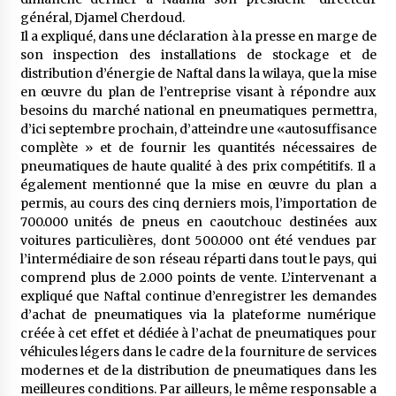
meilleur prêche du vendredi
général, Djamel Cherdoud.
2 semaines ago
Il a expliqué, dans une déclaration à la presse en marge de
son inspection des installations de stockage et de
Droit à l’affiliation au régime national de
distribution d’énergie de Naftal dans la wilaya, que la mise
retraite : Coup d’envoi d’une campagne de
en œuvre du plan de l’entreprise visant à répondre aux
sensibilisation au profit de la communauté
nationale à l’étranger
besoins du marché national en pneumatiques permettra,
2 semaines ago
d’ici septembre prochain, d’atteindre une «autosuffisance
complète » et de fournir les quantités nécessaires de
Lancement d’une campagne nationale de
sensibilisation sur la lutte contre le travail
pneumatiques de haute qualité à des prix compétitifs. Il a
informel
également mentionné que la mise en œuvre du plan a
3 semaines ago
permis, au cours des cinq derniers mois, l’importation de
700.000 unités de pneus en caoutchouc destinées aux
Première voiture de course conçue et
voitures particulières, dont 500.000 ont été vendues par
fabriquée localement : Une équipe d’étudiants
l’intermédiaire de son réseau réparti dans tout le pays, qui
algériens participe à une compétition
internationale
comprend plus de 2.000 points de vente. L’intervenant a
3 semaines ago
expliqué que Naftal continue d’enregistrer les demandes
d’achat de pneumatiques via la plateforme numérique
Université Alger 3 : Lancement d’un master à
cursus intégré à la licence en communication
créée à cet effet et dédiée à l’achat de pneumatiques pour
en langue amazighe
véhicules légers dans le cadre de la fourniture de services
3 semaines ago
modernes et de la distribution de pneumatiques dans les
meilleures conditions. Par ailleurs, le même responsable a