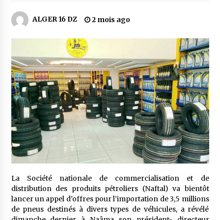
4 jours ago
ALGER 16 DZ
2 mois ago
Carte Chiffa : Mise à jour au niveau des
pharmacies désormais possible pour les
ayants droit
5 jours ago
La Gendarmerie nationale lance ses comptes
officiels sur les réseaux sociaux
1 semaine ago
Droit de change : Le CPA lance une carte VISA
dédiée aux voyages à l’étranger
1 semaine ago
En service à partir du 1er août prochain :
Lancement de la plateforme numérique dédiée
La Société nationale de commercialisation et de
à l’importation
distribution des produits pétroliers (Naftal) va bientôt
2 semaines ago
lancer un appel d’offres pour l’importation de 3,5 millions
de pneus destinés à divers types de véhicules, a révélé
Affaires religieuses : Ouverture des
candidatures au concours du Prix national du
dimanche dernier à Naâma son président- directeur