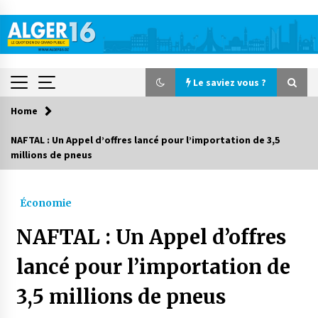
Skip
to
content
Le saviez vous ?
Home
Le saviez vous ?
NAFTAL : Un Appel d’offres lancé pour l’importation de 3,5
millions de pneus
Accidents de la circulation : 11 décès et 243
blessés en 24 heures
2 jours ago
Économie
Début des camps d’été pour un deuxième
NAFTAL : Un Appel d’offres
groupe d’enfants autistes
3 jours ago
lancé pour l’importation de
3,5 millions de pneus
Parking de la Promenade des Sablettes : Mis en
service de bornes automatiques