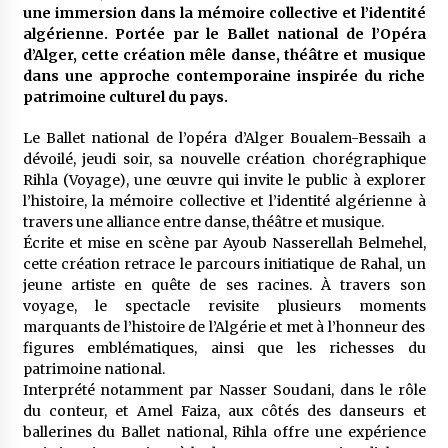
meilleur prêche du vendredi
une immersion dans la mémoire collective et l’identité
2 semaines ago
algérienne. Portée par le Ballet national de l’Opéra
d’Alger, cette création mêle danse, théâtre et musique
Droit à l’affiliation au régime national de
dans une approche contemporaine inspirée du riche
retraite : Coup d’envoi d’une campagne de
patrimoine culturel du pays.
sensibilisation au profit de la communauté
nationale à l’étranger
2 semaines ago
Le Ballet national de l’opéra d’Alger Boualem-Bessaih a
dévoilé, jeudi soir, sa nouvelle création chorégraphique
Lancement d’une campagne nationale de
Rihla (Voyage), une œuvre qui invite le public à explorer
sensibilisation sur la lutte contre le travail
l’histoire, la mémoire collective et l’identité algérienne à
informel
travers une alliance entre danse, théâtre et musique.
2 semaines ago
Écrite et mise en scène par Ayoub Nasserellah Belmehel,
cette création retrace le parcours initiatique de Rahal, un
Première voiture de course conçue et
fabriquée localement : Une équipe d’étudiants
jeune artiste en quête de ses racines. À travers son
algériens participe à une compétition
voyage, le spectacle revisite plusieurs moments
internationale
3 semaines ago
marquants de l’histoire de l’Algérie et met à l’honneur des
figures emblématiques, ainsi que les richesses du
Université Alger 3 : Lancement d’un master à
patrimoine national.
cursus intégré à la licence en communication
Interprété notamment par Nasser Soudani, dans le rôle
en langue amazighe
du conteur, et Amel Faiza, aux côtés des danseurs et
3 semaines ago
ballerines du Ballet national, Rihla offre une expérience