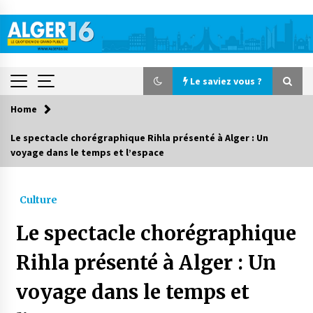
Skip
to
content
Le saviez vous ?
Home
Le saviez vous ?
Le spectacle chorégraphique Rihla présenté à Alger : Un
voyage dans le temps et l’espace
Accidents de la circulation : 11 décès et 243
blessés en 24 heures
1 jour ago
Culture
Début des camps d’été pour un deuxième
Le spectacle chorégraphique
groupe d’enfants autistes
2 jours ago
Rihla présenté à Alger : Un
voyage dans le temps et
Parking de la Promenade des Sablettes : Mis en
service de bornes automatiques