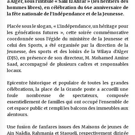
à Alger, sous l’intitulé « Salil El Ahrar » (les héritiers des
à l’importation
hommes libres), en célébration du 64e anniversaire de
2 semaines ago
la fête nationale de l’Indépendance et de la Jeunesse.
Affaires religieuses : Ouverture des
candidatures au concours du Prix national du
Placée sous le slogan, « L’indépendance, un héritage pour
meilleur prêche du vendredi
les générations futures », cette soirée commémorative
2 semaines ago
coordonnée sous l’égide du ministère de la Jeunesse et
celui des Sports, a été organisée par la direction de la
Droit à l’affiliation au régime national de
Jeunesse, des sports et des loisirs de la Wilaya d’Alger
retraite : Coup d’envoi d’une campagne de
(DJS), en présence de son directeur, M. Mohamed Amine
sensibilisation au profit de la communauté
nationale à l’étranger
Saad, accompagné de plusieurs cadres et responsables
3 semaines ago
locaux.
Lancement d’une campagne nationale de
Epicentre historique et populaire de toutes les grandes
sensibilisation sur la lutte contre le travail
informel
célébrations, la place de la Grande poste a accueilli une
3 semaines ago
foule nombreuse de spectateurs, composée
essentiellement de familles qui ont occupé l’ensemble de
Première voiture de course conçue et
cet espace public et rempli les balcons des immeubles aux
fabriquée localement : Une équipe d’étudiants
alentours.
algériens participe à une compétition
internationale
3 semaines ago
Une fusion de fanfares issues des Maisons de jeunes de
Ain Naâdja, Rahmania et Staoueli, respectivement dirigée