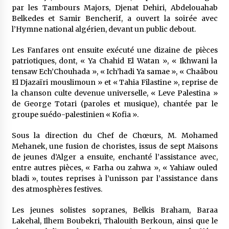
par les Tambours Majors, Djenat Dehiri, Abdelouahab
Belkedes et Samir Bencherif, a ouvert la soirée avec
l’Hymne national algérien, devant un public debout.
Les Fanfares ont ensuite exécuté une dizaine de pièces
patriotiques, dont, « Ya Chahid El Watan », « Ikhwani la
tensaw Ech’Chouhada », « Ich’hadi Ya samae », « Chaâbou
El Djazaïri mouslimoun » et « Tahia Filastine », reprise de
la chanson culte devenue universelle, « Leve Palestina »
de George Totari (paroles et musique), chantée par le
groupe suédo-palestinien « Kofia ».
Sous la direction du Chef de Chœurs, M. Mohamed
Mehanek, une fusion de choristes, issus de sept Maisons
de jeunes d’Alger a ensuite, enchanté l’assistance avec,
entre autres pièces, « Farha ou zahwa », « Yahiaw ouled
bladi », toutes reprises à l’unisson par l’assistance dans
des atmosphères festives.
Les jeunes solistes sopranes, Belkis Braham, Baraa
Lakehal, Ilhem Boubekri, Thalouith Berkoun, ainsi que le