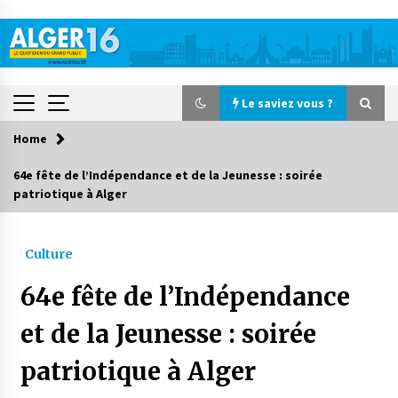
Skip
to
content
Le saviez vous ?
Home
Le saviez vous ?
64e fête de l’Indépendance et de la Jeunesse : soirée
patriotique à Alger
Le CRA lance une campagne nationale de
solidarité pour la rentrée scolaire
10 heures ago
Culture
Accidents de la circulation : 11 décès et 243
64e fête de l’Indépendance
blessés en 24 heures
4 jours ago
et de la Jeunesse : soirée
patriotique à Alger
Début des camps d’été pour un deuxième
groupe d’enfants autistes