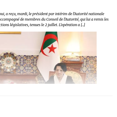
ui, a reçu, mardi, le président par intérim de l’Autorité nationale
ccompagné de membres du Conseil de l’Autorité, qui lui a remis les
ons législatives, tenues le 2 juillet. L’opération a […]