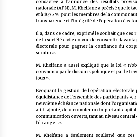
consacrée à l’annonce des résultats provis
nationale (APN), M. Khelfane a précisé que le taux
et à 10,75 % pour les membres de la communauté na
transparence et l’intégrité de l’opération élector
Il a, dans ce cadre, exprimé le souhait que ces r
de la société civile en vue de consentir davant
électorale pour gagner la confiance du corps 
scrutin ».
M. Khelfane a aussi expliqué que la loi « n’obl
convaincu par le discours politique et par le trav
tous ».
Evoquant la gestion de l’opération électorale 
équidistance de l’ensemble des participants », ra
neuvième échéance nationale dont l’organisation 
a-t-il ajouté, de « cumuler un important capital
communication ouverts, tant au niveau central q
l’étranger ».
M. Khelfane a également souligné que ces lé