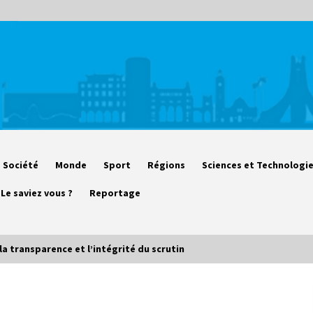
Société
Monde
Sport
Régions
Sciences et Technologi
Le saviez vous ?
Reportage
e la transparence et l’intégrité du scrutin
Début des camps d’été pour un
deuxième groupe d’enfants autistes