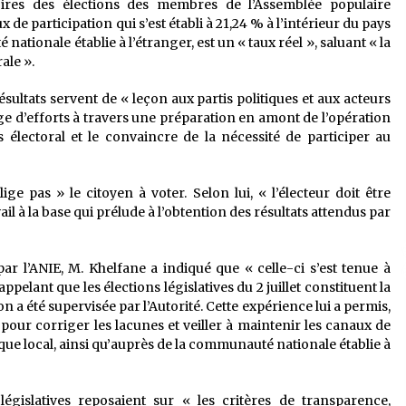
oires des élections des membres de l’Assemblée populaire
 de participation qui s’est établi à 21,24 % à l’intérieur du pays
tionale établie à l’étranger, est un « taux réel », saluant « la
ale ».
ésultats servent de « leçon aux partis politiques et aux acteurs
age d’efforts à travers une préparation en amont de l’opération
électoral et le convaincre de la nécessité de participer au
ige pas » le citoyen à voter. Selon lui, « l’électeur doit être
ail à la base qui prélude à l’obtention des résultats attendus par
par l’ANIE, M. Khelfane a indiqué que « celle-ci s’est tenue à
ppelant que les élections législatives du 2 juillet constituent la
a été supervisée par l’Autorité. Cette expérience lui a permis,
 pour corriger les lacunes et veiller à maintenir les canaux de
ue local, ainsi qu’auprès de la communauté nationale établie à
gislatives reposaient sur « les critères de transparence,