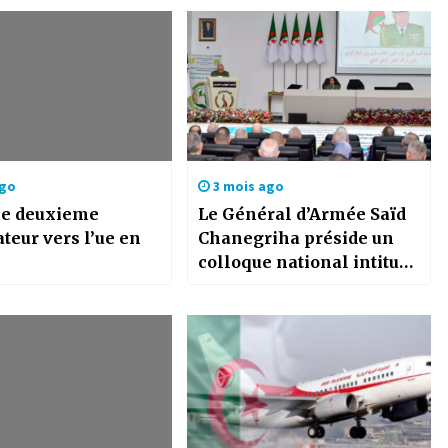
ago
3 mois ago
rie deuxieme
Le Général d’Armée Saïd
teur vers l’ue en
Chanegriha préside un
colloque national intitulé
« L’approche algérienne
de la construction de la
sécurité et de la paix en
Afrique »