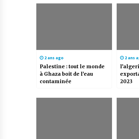
2 ans ago
2 ans 
Palestine : tout le monde
l’alge
à Ghaza boit de l’eau
exporta
contaminée
2023