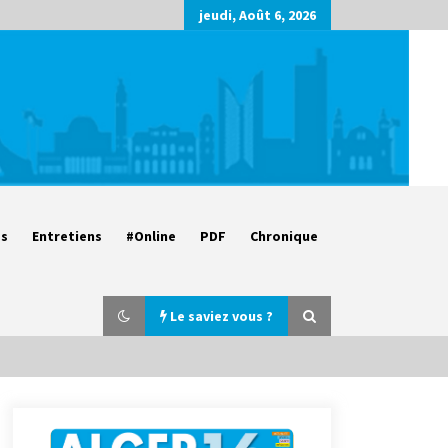
jeudi, Août 6, 2026
es
Entretiens
#Online
PDF
Chronique
Le saviez vous ?
Parking de la Promenade des
Sablettes : Mis en service de bornes