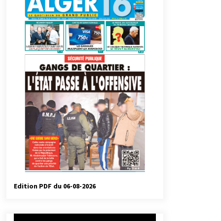
automatiques
3 jours ago
Droit de change : Le CPA lance une
carte VISA dédiée aux voyages à
l’étranger
1 semaine ago
Droit à l’affiliation au régime
national de retraite : Coup d’envoi
d’une campagne de sensibilisation
au profit de la communauté
2 semaines ago
nationale à l’étranger
Université Alger 3 : Lancement d’un
master à cursus intégré à la licence
en communication en langue
amazighe
3 semaines ago
Edition PDF du 06-08-2026