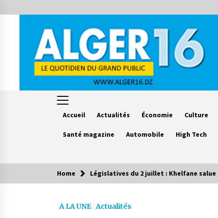
Skip
to
content
Accueil
Actualités
Économie
Culture
Santé magazine
Automobile
High Tech
Home
Législatives du 2 juillet : Khelfane salu
Le saviez vous ?
A LA UNE
Actualités
Accidents de la circulation : 11
décès et 243 blessés en 24 heures