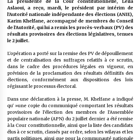
La présidente de la Cour constitutionnelle, Leïla
à l’importation
Aslaoui, a reçu, mardi, le président par intérim de
2 semaines ago
l’Autorité nationale indépendante des élections (ANIE),
Karim Khelfane, accompagné de membres du Conseil
Affaires religieuses : Ouverture des
candidatures au concours du Prix national du
de l’Autorité, qui lui a remis les procès-verbaux (PV) des
meilleur prêche du vendredi
résultats provisoires des élections législatives, tenues
2 semaines ago
le 2 juillet.
Droit à l’affiliation au régime national de
L’opération a porté sur la remise des PV de dépouillement
retraite : Coup d’envoi d’une campagne de
et de centralisation des suffrages relatifs à ce scrutin,
sensibilisation au profit de la communauté
nationale à l’étranger
dans le cadre des procédures légales en vigueur, en
3 semaines ago
prévision de la proclamation des résultats définitifs des
élections, conformément aux dispositions des lois
Lancement d’une campagne nationale de
sensibilisation sur la lutte contre le travail
régissant le processus électoral.
informel
3 semaines ago
Dans une déclaration à la presse, M. Khelfane a indiqué
qu' »une copie du communiqué comportant les résultats
Première voiture de course conçue et
provisoires de l’élection des membres de l’Assemblée
fabriquée localement : Une équipe d’étudiants
populaire nationale (APN) du 2 juillet dernier a été remise
algériens participe à une compétition
à la Cour constitutionnelle, ainsi que la liste des candidats
internationale
3 semaines ago
élus à ce scrutin, classés par ordre, selon les wilayas et les
partis politiques, ainsi que pour la communauté nationale