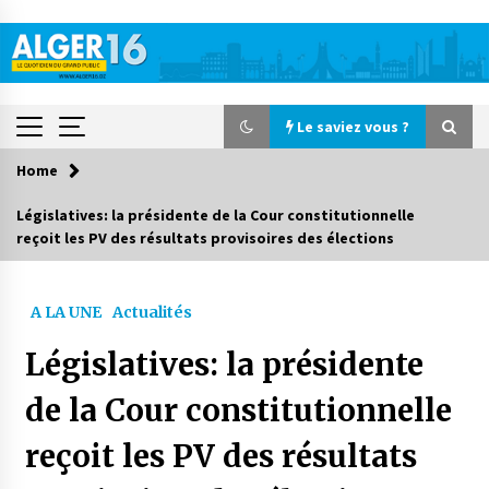
Skip
to
content
Le saviez vous ?
Home
Le saviez vous ?
Législatives: la présidente de la Cour constitutionnelle
reçoit les PV des résultats provisoires des élections
Le CRA lance une campagne nationale de
solidarité pour la rentrée scolaire
11 heures ago
A LA UNE
Actualités
Accidents de la circulation : 11 décès et 243
Législatives: la présidente
blessés en 24 heures
4 jours ago
de la Cour constitutionnelle
reçoit les PV des résultats
Début des camps d’été pour un deuxième
groupe d’enfants autistes