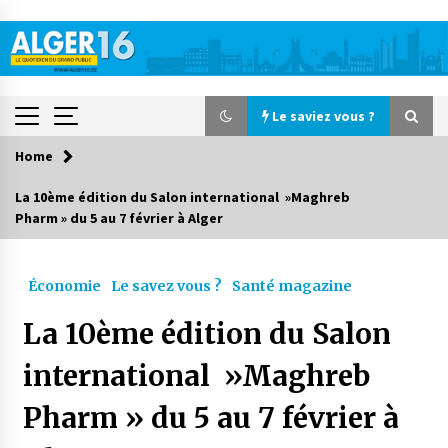
Skip
to
content
Le saviez vous ?
Home
Le saviez vous ?
La 10ème édition du Salon international »Maghreb
Pharm » du 5 au 7 février à Alger
Le CRA lance une campagne nationale de
solidarité pour la rentrée scolaire
5 heures ago
Économie
Le savez vous ?
Santé magazine
Accidents de la circulation : 11 décès et 243
La 10ème édition du Salon
blessés en 24 heures
4 jours ago
international »Maghreb
Pharm » du 5 au 7 février à
Début des camps d’été pour un deuxième
groupe d’enfants autistes