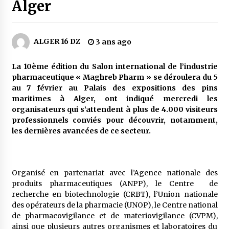
5 jours ago
Alger
Parking de la Promenade des Sablettes : Mis en
service de bornes automatiques
ALGER 16 DZ
3 ans ago
6 jours ago
La 10ème édition du Salon international de l’industrie
Carte Chiffa : Mise à jour au niveau des
pharmaceutique « Maghreb Pharm » se déroulera du 5
pharmacies désormais possible pour les
au 7 février au Palais des expositions des pins
ayants droit
maritimes à Alger, ont indiqué mercredi les
1 semaine ago
organisateurs qui s’attendent à plus de 4.000 visiteurs
professionnels conviés pour découvrir, notamment,
La Gendarmerie nationale lance ses comptes
les dernières avancées de ce secteur.
officiels sur les réseaux sociaux
2 semaines ago
Droit de change : Le CPA lance une carte VISA
Organisé en partenariat avec l’Agence nationale des
dédiée aux voyages à l’étranger
produits pharmaceutiques (ANPP), le Centre de
2 semaines ago
recherche en biotechnologie (CRBT), l’Union nationale
des opérateurs de la pharmacie (UNOP), le Centre national
de pharmacovigilance et de materiovigilance (CVPM),
En service à partir du 1er août prochain :
Lancement de la plateforme numérique dédiée
ainsi que plusieurs autres organismes et laboratoires du