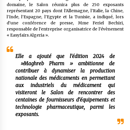
à l’importation
domaine, le Salon réunira plus de 250 exposants
2 semaines ago
représentant 20 pays dont l’Allemagne, l’Italie, la Chine,
l’Inde, l’Espagne, l’Egypte et la Tunisie, a indiqué, lors
Affaires religieuses : Ouverture des
d’une conférence de presse, Mme Feriel Bechiri,
candidatures au concours du Prix national du
responsable de l’entreprise organisatrice de l’évènement
meilleur prêche du vendredi
« Easyfairs Algeria ».
2 semaines ago
Droit à l’affiliation au régime national de
retraite : Coup d’envoi d’une campagne de
Elle a ajouté que l’édition 2024 de
sensibilisation au profit de la communauté
nationale à l’étranger
»Maghreb Pharm » ambitionne de
3 semaines ago
contribuer à dynamiser la production
Lancement d’une campagne nationale de
nationale des médicaments en permettant
sensibilisation sur la lutte contre le travail
aux industriels du médicament qui
informel
3 semaines ago
visiteront le Salon de rencontrer des
centaines de fournisseurs d’équipements et
Première voiture de course conçue et
technologie pharmaceutique, parmi les
fabriquée localement : Une équipe d’étudiants
algériens participe à une compétition
exposants.
internationale
3 semaines ago