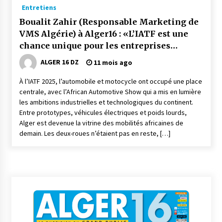
3 jours ago
Entretiens
Boualit Zahir (Responsable Marketing de
Carte Chiffa : Mise à jour au niveau des
VMS Algérie) à Alger16 : «L’IATF est une
pharmacies désormais possible pour les
ayants droit
chance unique pour les entreprises
4 jours ago
algériennes»
ALGER 16 DZ
11 mois ago
La Gendarmerie nationale lance ses comptes
À l’IATF 2025, l’automobile et motocycle ont occupé une place
officiels sur les réseaux sociaux
centrale, avec l’African Automotive Show qui a mis en lumière
1 semaine ago
les ambitions industrielles et technologiques du continent.
Entre prototypes, véhicules électriques et poids lourds,
Droit de change : Le CPA lance une carte VISA
Alger est devenue la vitrine des mobilités africaines de
dédiée aux voyages à l’étranger
demain. Les deux-roues n’étaient pas en reste, […]
1 semaine ago
En service à partir du 1er août prochain :
Lancement de la plateforme numérique dédiée
à l’importation
1 semaine ago
Affaires religieuses : Ouverture des
candidatures au concours du Prix national du