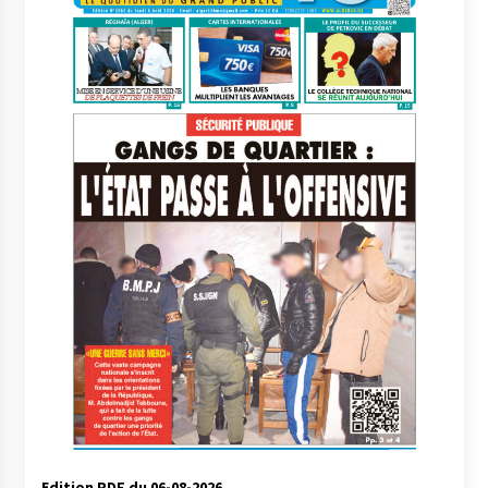
meilleur prêche du vendredi
2 semaines ago
Droit à l’affiliation au régime national de
retraite : Coup d’envoi d’une campagne de
sensibilisation au profit de la communauté
nationale à l’étranger
2 semaines ago
Lancement d’une campagne nationale de
sensibilisation sur la lutte contre le travail
informel
2 semaines ago
Première voiture de course conçue et
fabriquée localement : Une équipe d’étudiants
algériens participe à une compétition
internationale
3 semaines ago
Université Alger 3 : Lancement d’un master à
cursus intégré à la licence en communication
en langue amazighe
3 semaines ago
Edition PDF du 06-08-2026