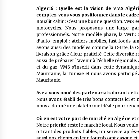
Alger16 : Quelle est la vision de VMS Algé
comptez-vous vous positionner dans le cadre 
Boualit Zahir : C’est une bonne question. VMS es
motocycles. Nous proposons une large ga
professionnels. Notre modèle phare, la VM12
d’auto-emploi : ateliers mobiles, fast-foods a
avons aussi des modèles comme la C-Lite, la C4
livraison grâce à leur praticité. Cette diversité
aussi de préparer l’avenir à l’échelle régionale.
et du gaz. VMS s’inscrit dans cette dynamique
Mauritanie, la Tunisie et nous avons participé
Mauritanie.
Avez-vous noué des partenariats durant cette
Nous avons établi de très bons contacts ici et
nous a donné une plateforme idéale pour rencon
Où en est votre part de marché en Algérie et 
Notre priorité reste le marché local. Nous voul
offrant des produits fiables, un service aprè
aussi nos clients en leur fournissant casque et 