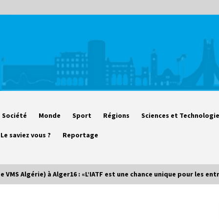
Société
Monde
Sport
Régions
Sciences et Technologi
Le saviez vous ?
Reportage
 VMS Algérie) à Alger16 : «L’IATF est une chance unique pour les ent
Début des camps d’été pour un
deuxième groupe d’enfants autistes