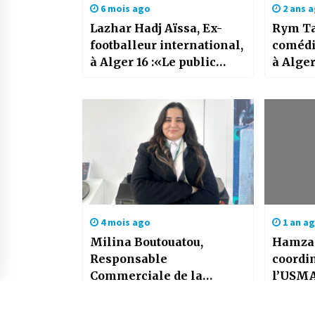
6 mois ago
2 ans 
Lazhar Hadj Aïssa, Ex-
Rym Ta
footballeur international,
comédi
à Alger 16 :«Le public
à Alger
algérien a toujours été
un rêve
très réceptif aux causes
exprim
justes»
souhai
4 mois ago
1 an a
Milina Boutouatou,
Hamza 
Responsable
coordin
Commerciale de la
l’USMA,
société Technomotiv à
victoir
Alger16 : «Notre objectif
momen