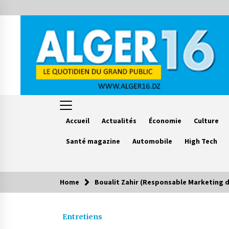
Skip
to
content
Accueil
Actualités
Économie
Culture
Santé magazine
Automobile
High Tech
Home
Boualit Zahir (Responsable Marketing de
Le saviez vous ?
Entretiens
Accidents de la circulation : 11
décès et 243 blessés en 24 heures