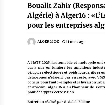
Boualit Zahir (Respon
3 jours ago
Algérie) à Alger16 : «L
Carte Chiffa : Mise à jour au niveau
des pharmacies désormais possib
pour les entreprises al
pour les ayants droit
6 jours ago
En service à partir du 1er août
ALGER 16 DZ
11 mois ago
prochain : Lancement de la
plateforme numérique dédiée à
l’importation
2 semaines ago
À l’IATF 2025, l’automobile et motocycle ont
Lancement d’une campagne
nationale de sensibilisation sur la
qui a mis en lumière les ambitions industr
lutte contre le travail informel
véhicules électriques et poids lourds, Alger e
3 semaines ago
deux-roues n’étaient pas en reste, avec VM
conçus pour l’auto-emploi et la livraison urb
et africain. Alger 16 a eu l’honneur de s’en
pour décrypter cette vision.
Entretien réalisé par G. Salah Eddine