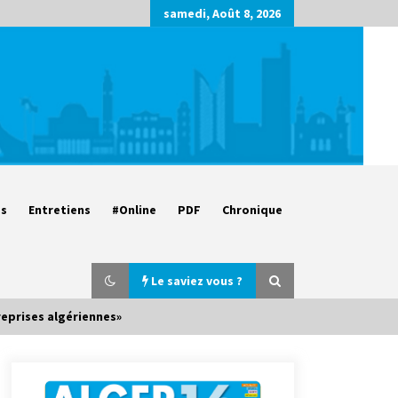
samedi, Août 8, 2026
es
Entretiens
#Online
PDF
Chronique
Le saviez vous ?
reprises algériennes»
Parking de la Promenade des
Sablettes : Mis en service de bornes