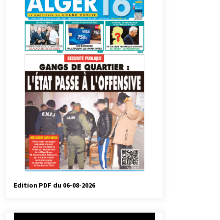
automatiques
5 jours ago
Droit de change : Le CPA lance une
carte VISA dédiée aux voyages à
l’étranger
2 semaines ago
Droit à l’affiliation au régime
national de retraite : Coup d’envoi
d’une campagne de sensibilisation
au profit de la communauté
3 semaines ago
nationale à l’étranger
Université Alger 3 : Lancement d’un
master à cursus intégré à la licence
en communication en langue
amazighe
3 semaines ago
Edition PDF du 06-08-2026