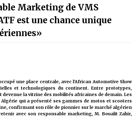
sable Marketing de VMS
4 jours ago
’IATF est une chance unique
La Gendarmerie nationale lance ses
le
comptes officiels sur les réseaux
gériennes»
sociaux
1 semaine ago
Affaires religieuses : Ouverture des
candidatures au concours du Prix
national du meilleur prêche du
vendredi
2 semaines ago
 occupé une place centrale, avec l’African Automotive Show
Première voiture de course conçue
et fabriquée localement : Une équipe
ielles et technologiques du continent. Entre prototypes,
d’étudiants algériens participe à
st devenue la vitrine des mobilités africaines de demain. Les
une compétition internationale
3 semaines ago
S Algérie qui a présenté ses gammes de motos et scooters
aine, confirmant son rôle de pionnier sur le marché algérien
tretenir avec son responsable marketing, M. Boualit Zahir,