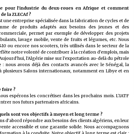
rie pour l’industrie du deux-roues en Afrique et comment
de la ZLECAf ?
t une entreprise spécialisée dans la fabrication de cycles et de
mme de produits adaptés aux besoins des jeunes et des
 commerciale, permet par exemple de développer des projets
mbulants, lavage mobile, vente de fruits et légumes, etc. Nous
10 ou encore nos scooters, très utilisés dans le secteur de la
 reflète notre volonté de contribuer à la création d’emplois, mais
 Aujourd’hui, l’Algérie mise sur l’exportation au-delà du pétrole
 : nous avons déjà des contacts avancés avec le Sénégal, la
 à plusieurs Salons internationaux, notamment en Libye et en
 foire ?
 nous espérons les concrétiser dans les prochains mois. L’IATF
trer nos futurs partenaires africains.
quels sont vos objectifs à moyen et long terme ?
ons d’abord répondre aux besoins des clients algériens, en leur
s-vente accessible et une garantie solide. Nous accompagnons
formation à la conduite. Notre objectif à long terme est clair :