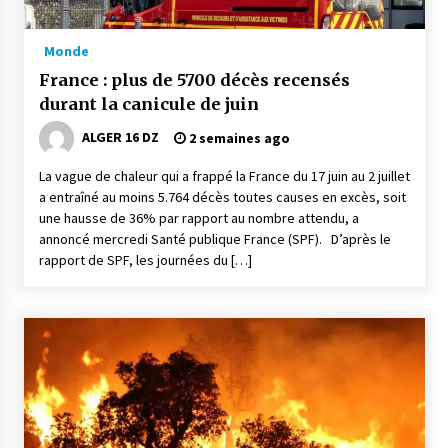
meilleur prêche du vendredi
2 semaines ago
Monde
Droit à l’affiliation au régime national de
France : plus de 5700 décès recensés
retraite : Coup d’envoi d’une campagne de
durant la canicule de juin
sensibilisation au profit de la communauté
nationale à l’étranger
3 semaines ago
ALGER 16 DZ
2 semaines ago
Lancement d’une campagne nationale de
La vague de chaleur qui a frappé la France du 17 juin au 2 juillet
sensibilisation sur la lutte contre le travail
a entraîné au moins 5.764 décès toutes causes en excès, soit
informel
une hausse de 36% par rapport au nombre attendu, a
3 semaines ago
annoncé mercredi Santé publique France (SPF). D’après le
rapport de SPF, les journées du […]
Première voiture de course conçue et
fabriquée localement : Une équipe d’étudiants
algériens participe à une compétition
internationale
3 semaines ago
Université Alger 3 : Lancement d’un master à
cursus intégré à la licence en communication
en langue amazighe
3 semaines ago