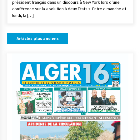
président français dans un discours à New York lors d’une
conférence sur la « solution à deux Etats ». Entre dimanche et
lundi, la […]
Navigation
Articles plus anciens
des
articles