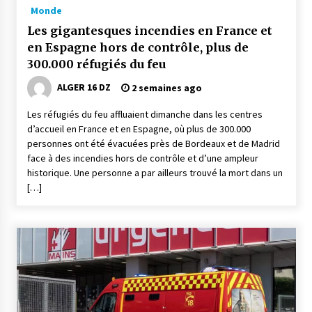
5 jours ago
Monde
Les gigantesques incendies en France et
Carte Chiffa : Mise à jour au niveau des
en Espagne hors de contrôle, plus de
pharmacies désormais possible pour les
ayants droit
300.000 réfugiés du feu
6 jours ago
ALGER 16 DZ
2 semaines ago
La Gendarmerie nationale lance ses comptes
Les réfugiés du feu affluaient dimanche dans les centres
officiels sur les réseaux sociaux
d’accueil en France et en Espagne, où plus de 300.000
1 semaine ago
personnes ont été évacuées près de Bordeaux et de Madrid
face à des incendies hors de contrôle et d’une ampleur
Droit de change : Le CPA lance une carte VISA
historique. Une personne a par ailleurs trouvé la mort dans un
dédiée aux voyages à l’étranger
[…]
2 semaines ago
En service à partir du 1er août prochain :
Lancement de la plateforme numérique dédiée
à l’importation
2 semaines ago
Affaires religieuses : Ouverture des
candidatures au concours du Prix national du