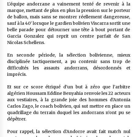
meilleur prêche du vendredi
L’équipe andorrane a vainement tenté de revenir à la
2 semaines ago
marque, mettant de plus en plus la pression sur le porteur
de ballon, mais sans se montrer réellement dangereuse,
Droit à l’affiliation au régime national de
sauf à la 40’ lorsque le gardien bolivien Viscarra sortit une
retraite : Coup d’envoi d’une campagne de
belle parade pour détourner une tête à bout portant de
sensibilisation au profit de la communauté
Garcia Gonzalez qui reprit un centre parfait de San
nationale à l’étranger
2 semaines ago
Nicolas Schellens.
Lancement d’une campagne nationale de
En seconde période, la sélection bolivienne, mieux
sensibilisation sur la lutte contre le travail
disciplinée tactiquement, a pu contenir sans trop de
informel
difficultés les assauts andorrans, désordonnés et
2 semaines ago
imprécis.
Première voiture de course conçue et
fabriquée localement : Une équipe d’étudiants
Et sur ce score étriqué d’un but à zéro que l’arbitre
algériens participe à une compétition
algérien Houssam Eddine Benyahia renvoie les 22 acteurs
internationale
3 semaines ago
aux vestiaires, à la grande joie des hommes d’Antonia
Carlos Zago, le coach bolivien, qui sut mettre en place un
Université Alger 3 : Lancement d’un master à
quadrillage du terrain duquel les andorrans n’ont pu se
cursus intégré à la licence en communication
dépêtrer.
en langue amazighe
3 semaines ago
Pour rappel, la sélection d’Andorre avait fait match nul