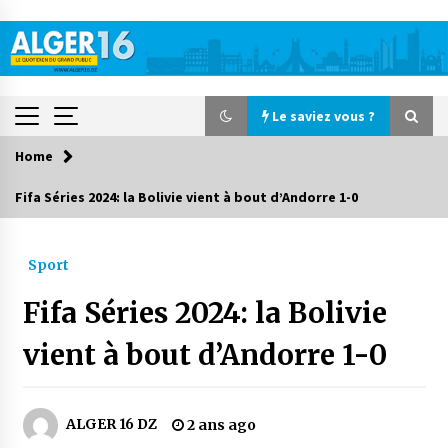
Skip
to
content
Le saviez vous ?
Home
Le saviez vous ?
Fifa Séries 2024: la Bolivie vient à bout d’Andorre 1-0
Accidents de la circulation : 11 décès et 243
blessés en 24 heures
Sport
5 heures ago
Fifa Séries 2024: la Bolivie
Début des camps d’été pour un deuxième
groupe d’enfants autistes
vient à bout d’Andorre 1-0
1 jour ago
Parking de la Promenade des Sablettes : Mis en
ALGER 16 DZ
2 ans ago
service de bornes automatiques