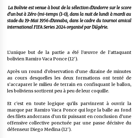
2 jours ago
La Bolivie est venue à bout de la sélection d’Andorre sur le score
d’un but à Zéro (mi-temps (1-0), dans la nuit de lundi à mardi au
Carte Chiffa : Mise à jour au niveau des
stade du 19-Mai 1956 d’Annaba, dans le cadre du tournoi amical
pharmacies désormais possible pour les
ayants droit
international FIFA Series 2024 organisé par l’Algérie.
3 jours ago
La Gendarmerie nationale lance ses comptes
officiels sur les réseaux sociaux
L’unique but de la partie a été l’œuvre de l’attaquant
1 semaine ago
bolivien Ramiro Vaca Ponce (12’).
Après un round d’observation d’une dizaine de minutes
Droit de change : Le CPA lance une carte VISA
au cours desquelles les deux formations ont tenté de
dédiée aux voyages à l’étranger
s’accaparer le milieu de terrain en confisquant le ballon,
1 semaine ago
les boliviens sortirent peu à peu de leur coquille.
En service à partir du 1er août prochain :
Et c’est en toute logique qu’ils parvinrent à ouvrir la
Lancement de la plateforme numérique dédiée
marque par Ramiro Vaca Ponce qui loge la balle au fond
à l’importation
des filets andorrans d’un tir puissant en conclusion d’une
1 semaine ago
offensive collective ponctuée par une passe décisive du
défenseur Diego Medina (12’).
Affaires religieuses : Ouverture des
candidatures au concours du Prix national du