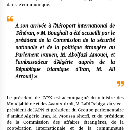
meilleur prêche du vendredi
dans le communiqué.
2 semaines ago
Droit à l’affiliation au régime national de
A son arrivée à l’Aéroport international de
retraite : Coup d’envoi d’une campagne de
sensibilisation au profit de la communauté
Téhéran, « M. Boughali a été accueilli par le
nationale à l’étranger
2 semaines ago
président de la Commission de la sécurité
nationale et de la politique étrangère au
Lancement d’une campagne nationale de
sensibilisation sur la lutte contre le travail
Parlement iranien, M. Abolfazl Amouei, et
informel
l’ambassadeur d’Algérie auprès de la
3 semaines ago
République islamique d’Iran, M. Ali
Arroudj ».
Première voiture de course conçue et
fabriquée localement : Une équipe d’étudiants
algériens participe à une compétition
internationale
3 semaines ago
Le président de l’APN est accompagné du ministre des
Moudjahidine et des Ayants-droit, M. Laïd Rebiga, du vice-
Université Alger 3 : Lancement d’un master à
cursus intégré à la licence en communication
président de l’APN et président du Groupe parlementaire
en langue amazighe
d’amitié Algérie-Iran, M. Moussa Kherfi, et du président
3 semaines ago
de la Commission des affaires étrangères, de la
coopération internationale et de la communauté