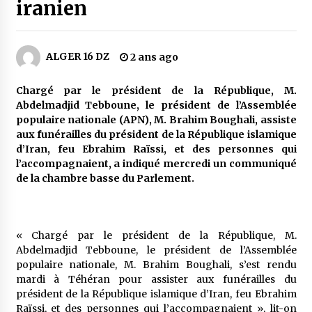
4 jours ago
iranien
Carte Chiffa : Mise à jour au niveau des
pharmacies désormais possible pour les
ALGER 16 DZ
2 ans ago
ayants droit
5 jours ago
Chargé par le président de la République, M.
La Gendarmerie nationale lance ses comptes
Abdelmadjid Tebboune, le président de l’Assemblée
officiels sur les réseaux sociaux
populaire nationale (APN), M. Brahim Boughali, assiste
1 semaine ago
aux funérailles du président de la République islamique
d’Iran, feu Ebrahim Raïssi, et des personnes qui
l’accompagnaient, a indiqué mercredi un communiqué
Droit de change : Le CPA lance une carte VISA
de la chambre basse du Parlement.
dédiée aux voyages à l’étranger
1 semaine ago
En service à partir du 1er août prochain :
« Chargé par le président de la République, M.
Lancement de la plateforme numérique dédiée
Abdelmadjid Tebboune, le président de l’Assemblée
à l’importation
populaire nationale, M. Brahim Boughali, s’est rendu
1 semaine ago
mardi à Téhéran pour assister aux funérailles du
président de la République islamique d’Iran, feu Ebrahim
Affaires religieuses : Ouverture des
Raïssi, et des personnes qui l’accompagnaient », lit-on
candidatures au concours du Prix national du