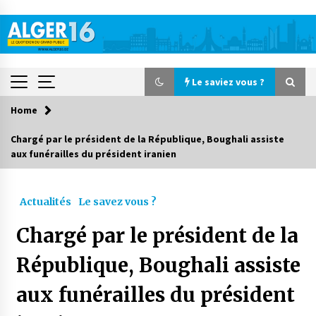
Skip
to
content
Le saviez vous ?
Home
Le saviez vous ?
Chargé par le président de la République, Boughali assiste
aux funérailles du président iranien
Accidents de la circulation : 11 décès et 243
blessés en 24 heures
1 jour ago
Actualités
Le savez vous ?
Début des camps d’été pour un deuxième
Chargé par le président de la
groupe d’enfants autistes
3 jours ago
République, Boughali assiste
aux funérailles du président
Parking de la Promenade des Sablettes : Mis en
service de bornes automatiques