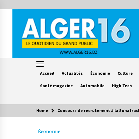
Skip
to
content
Accueil
Actualités
Économie
Culture
Santé magazine
Automobile
High Tech
Home
Concours de recrutement à la Sonatrach:
Le saviez vous ?
Économie
Accidents de la circulation : 11
décès et 243 blessés en 24 heures