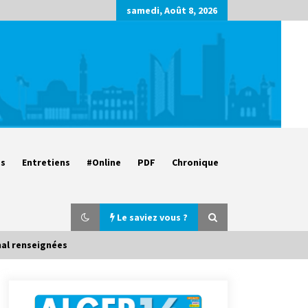
samedi, Août 8, 2026
es
Entretiens
#Online
PDF
Chronique
Le saviez vous ?
mal renseignées
Parking de la Promenade des
Sablettes : Mis en service de bornes