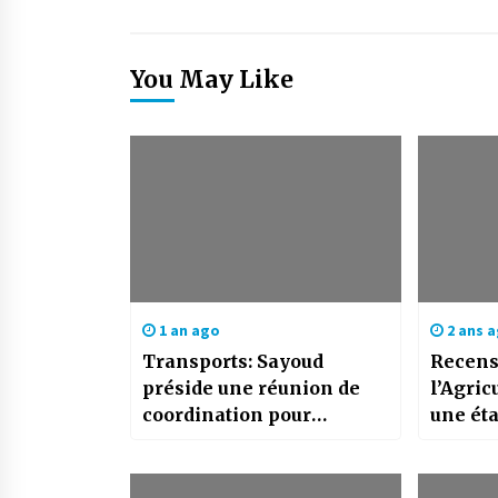
You May Like
1 an ago
2 ans 
Transports: Sayoud
Recens
préside une réunion de
l’Agric
coordination pour
une éta
l’examen des
compensations de service
public