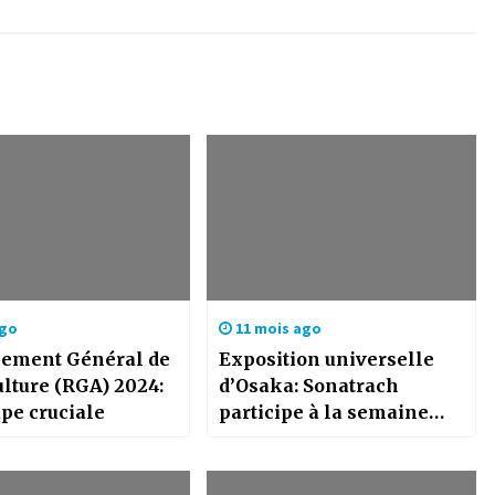
ago
11 mois ago
ement Général de
Exposition universelle
ulture (RGA) 2024:
d’Osaka: Sonatrach
pe cruciale
participe à la semaine
mondiale de l’énergie