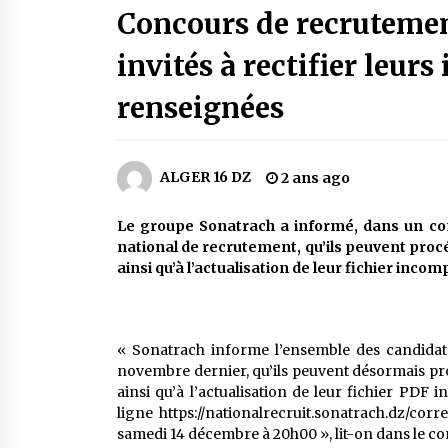
Concours de recrutement
2 jours ago
invités à rectifier leur
Carte Chiffa : Mise à jour au niveau
des pharmacies désormais possib
renseignées
pour les ayants droit
5 jours ago
En service à partir du 1er août
ALGER 16 DZ
2 ans ago
prochain : Lancement de la
plateforme numérique dédiée à
l’importation
2 semaines ago
Le groupe Sonatrach a informé, dans un co
national de recrutement, qu’ils peuvent proc
Lancement d’une campagne
ainsi qu’à l’actualisation de leur fichier incom
nationale de sensibilisation sur la
lutte contre le travail informel
3 semaines ago
« Sonatrach informe l’ensemble des candidats
novembre dernier, qu’ils peuvent désormais pro
ainsi qu’à l’actualisation de leur fichier PDF i
ligne https://nationalrecruit.sonatrach.dz/cor
samedi 14 décembre à 20h00 », lit-on dans le 