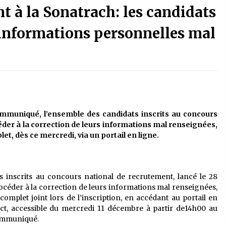
 à la Sonatrach: les candidats
3 jours ago
s informations personnelles mal
La Gendarmerie nationale lance ses
le
comptes officiels sur les réseaux
sociaux
1 semaine ago
Affaires religieuses : Ouverture des
candidatures au concours du Prix
national du meilleur prêche du
vendredi
2 semaines ago
mmuniqué, l’ensemble des candidats inscrits au concours
éder à la correction de leurs informations mal renseignées,
Première voiture de course conçue
plet, dès ce mercredi, via un portail en ligne.
et fabriquée localement : Une équipe
d’étudiants algériens participe à
une compétition internationale
3 semaines ago
 inscrits au concours national de recrutement, lancé le 28
céder à la correction de leurs informations mal renseignées,
ncomplet joint lors de l’inscription, en accédant au portail en
rect, accessible du mercredi 11 décembre à partir de14h00 au
communiqué.