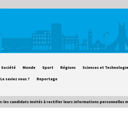
Société
Monde
Sport
Régions
Sciences et Technologi
Le saviez vous ?
Reportage
 les candidats invités à rectifier leurs informations personnelles 
Début des camps d’été pour un
deuxième groupe d’enfants autistes