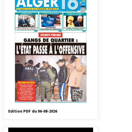
automatiques
4 jours ago
Droit de change : Le CPA lance une
carte VISA dédiée aux voyages à
l’étranger
1 semaine ago
Droit à l’affiliation au régime
national de retraite : Coup d’envoi
d’une campagne de sensibilisation
au profit de la communauté
2 semaines ago
nationale à l’étranger
Université Alger 3 : Lancement d’un
master à cursus intégré à la licence
en communication en langue
amazighe
3 semaines ago
Edition PDF du 06-08-2026