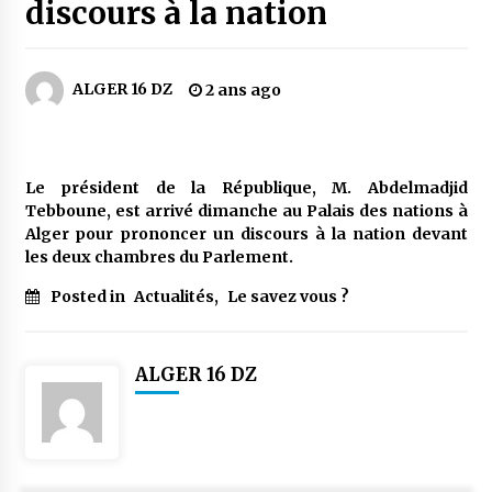
3 jours ago
discours à la nation
Carte Chiffa : Mise à jour au niveau des
pharmacies désormais possible pour les
ALGER 16 DZ
2 ans ago
ayants droit
4 jours ago
La Gendarmerie nationale lance ses comptes
officiels sur les réseaux sociaux
Le président de la République, M. Abdelmadjid
1 semaine ago
Tebboune, est arrivé dimanche au Palais des nations à
Alger pour prononcer un discours à la nation devant
les deux chambres du Parlement.
Droit de change : Le CPA lance une carte VISA
dédiée aux voyages à l’étranger
Posted in
Actualités
,
Le savez vous ?
1 semaine ago
En service à partir du 1er août prochain :
ALGER 16 DZ
Lancement de la plateforme numérique dédiée
à l’importation
1 semaine ago
Affaires religieuses : Ouverture des
candidatures au concours du Prix national du