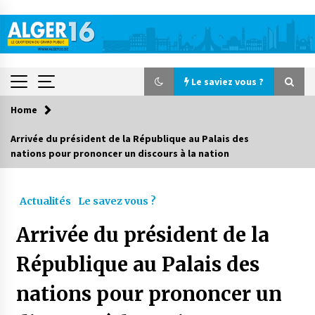
Skip
to
content
Le saviez vous ?
Home
Le saviez vous ?
Arrivée du président de la République au Palais des
nations pour prononcer un discours à la nation
Accidents de la circulation : 11 décès et 243
blessés en 24 heures
23 heures ago
Actualités
Le savez vous ?
Début des camps d’été pour un deuxième
Arrivée du président de la
groupe d’enfants autistes
2 jours ago
République au Palais des
nations pour prononcer un
Parking de la Promenade des Sablettes : Mis en
service de bornes automatiques