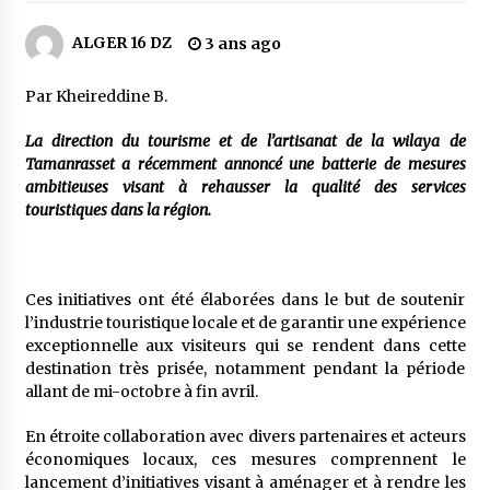
3 jours ago
ALGER 16 DZ
3 ans ago
Carte Chiffa : Mise à jour au niveau des
pharmacies désormais possible pour les
ayants droit
Par Kheireddine B.
4 jours ago
La direction du tourisme et de l’artisanat de la wilaya de
Tamanrasset a récemment annoncé une batterie de mesures
La Gendarmerie nationale lance ses comptes
officiels sur les réseaux sociaux
ambitieuses visant à rehausser la qualité des services
1 semaine ago
touristiques dans la région.
Droit de change : Le CPA lance une carte VISA
dédiée aux voyages à l’étranger
Ces initiatives ont été élaborées dans le but de soutenir
1 semaine ago
l’industrie touristique locale et de garantir une expérience
exceptionnelle aux visiteurs qui se rendent dans cette
En service à partir du 1er août prochain :
destination très prisée, notamment pendant la période
Lancement de la plateforme numérique dédiée
allant de mi-octobre à fin avril.
à l’importation
1 semaine ago
En étroite collaboration avec divers partenaires et acteurs
économiques locaux, ces mesures comprennent le
Affaires religieuses : Ouverture des
lancement d’initiatives visant à aménager et à rendre les
candidatures au concours du Prix national du