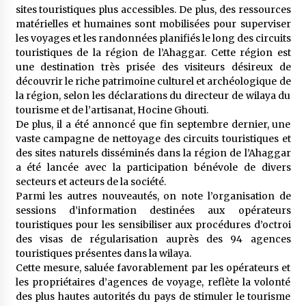
meilleur prêche du vendredi
sites touristiques plus accessibles. De plus, des ressources
2 semaines ago
matérielles et humaines sont mobilisées pour superviser
les voyages et les randonnées planifiés le long des circuits
Droit à l’affiliation au régime national de
touristiques de la région de l’Ahaggar. Cette région est
retraite : Coup d’envoi d’une campagne de
une destination très prisée des visiteurs désireux de
sensibilisation au profit de la communauté
découvrir le riche patrimoine culturel et archéologique de
nationale à l’étranger
2 semaines ago
la région, selon les déclarations du directeur de wilaya du
tourisme et de l’artisanat, Hocine Ghouti.
Lancement d’une campagne nationale de
De plus, il a été annoncé que fin septembre dernier, une
sensibilisation sur la lutte contre le travail
informel
vaste campagne de nettoyage des circuits touristiques et
2 semaines ago
des sites naturels disséminés dans la région de l’Ahaggar
a été lancée avec la participation bénévole de divers
Première voiture de course conçue et
secteurs et acteurs de la société.
fabriquée localement : Une équipe d’étudiants
Parmi les autres nouveautés, on note l’organisation de
algériens participe à une compétition
sessions d’information destinées aux opérateurs
internationale
3 semaines ago
touristiques pour les sensibiliser aux procédures d’octroi
des visas de régularisation auprès des 94 agences
Université Alger 3 : Lancement d’un master à
touristiques présentes dans la wilaya.
cursus intégré à la licence en communication
en langue amazighe
Cette mesure, saluée favorablement par les opérateurs et
3 semaines ago
les propriétaires d’agences de voyage, reflète la volonté
des plus hautes autorités du pays de stimuler le tourisme