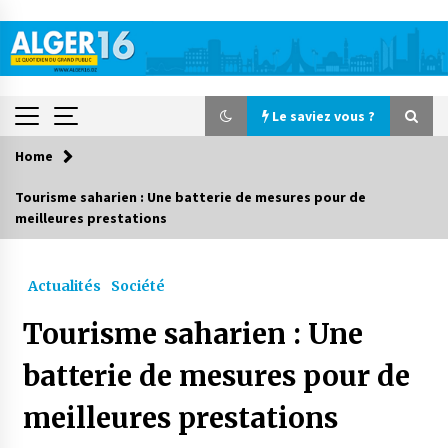
Skip
to
content
Le saviez vous ?
Home
Le saviez vous ?
Tourisme saharien : Une batterie de mesures pour de
meilleures prestations
Accidents de la circulation : 11 décès et 243
blessés en 24 heures
1 jour ago
Actualités
Société
Début des camps d’été pour un deuxième
Tourisme saharien : Une
groupe d’enfants autistes
2 jours ago
batterie de mesures pour de
meilleures prestations
Parking de la Promenade des Sablettes : Mis en
service de bornes automatiques