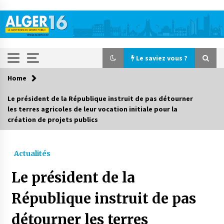
Skip
to
content
Le saviez vous ?
Home
Le saviez vous ?
Le président de la République instruit de pas détourner
les terres agricoles de leur vocation initiale pour la
Accidents de la circulation : 11 décès et 243
création de projets publics
blessés en 24 heures
1 jour ago
Actualités
Début des camps d’été pour un deuxième
groupe d’enfants autistes
Le président de la
2 jours ago
République instruit de pas
Parking de la Promenade des Sablettes : Mis en
service de bornes automatiques
détourner les terres