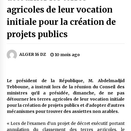
3 jours ago
agricoles de leur vocation
Carte Chiffa : Mise à jour au niveau des
initiale pour la création de
pharmacies désormais possible pour les
ayants droit
projets publics
4 jours ago
La Gendarmerie nationale lance ses comptes
officiels sur les réseaux sociaux
ALGER 16 DZ
1 semaine ago
10 mois ago
Droit de change : Le CPA lance une carte VISA
dédiée aux voyages à l’étranger
Le président de la République, M. Abdelmadjid
1 semaine ago
Tebboune, a instruit lors de la réunion du Conseil des
ministres qu’il a présidée, dimanche, de ne pas
En service à partir du 1er août prochain :
détourner les terres agricoles de leur vocation initiale
Lancement de la plateforme numérique dédiée
pour la création de projets publics et d’adopter d’autres
à l’importation
mécanismes pour trouver des assiettes non arables.
1 semaine ago
« Lors de l’examen d’un projet de décret exécutif portant
Affaires religieuses : Ouverture des
annulation du classement des terres agricoles, le
candidatures au concours du Prix national du