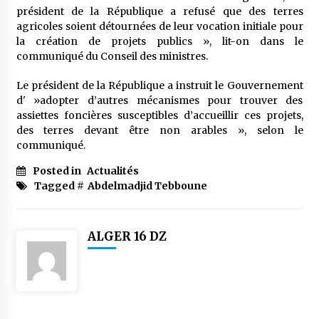
meilleur prêche du vendredi
président de la République a refusé que des terres
2 semaines ago
agricoles soient détournées de leur vocation initiale pour
la création de projets publics », lit-on dans le
Droit à l’affiliation au régime national de
communiqué du Conseil des ministres.
retraite : Coup d’envoi d’une campagne de
sensibilisation au profit de la communauté
Le président de la République a instruit le Gouvernement
nationale à l’étranger
2 semaines ago
d' »adopter d’autres mécanismes pour trouver des
assiettes foncières susceptibles d’accueillir ces projets,
Lancement d’une campagne nationale de
des terres devant être non arables », selon le
sensibilisation sur la lutte contre le travail
informel
communiqué.
2 semaines ago
Posted in
Actualités
Tagged #
Abdelmadjid Tebboune
Première voiture de course conçue et
fabriquée localement : Une équipe d’étudiants
algériens participe à une compétition
internationale
3 semaines ago
ALGER 16 DZ
Université Alger 3 : Lancement d’un master à
cursus intégré à la licence en communication
en langue amazighe
3 semaines ago