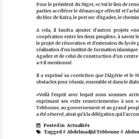
Pour le président du Niger, «c’est le lieu de re
parties accélérer le démarrage effectif et l’
du bloc de Kafra, le port sec d’Agadez, le chemin
A cela, il faudra ajouter d’autres projets «
coopération entre les deux peuples», à savoir l
le projet de rénovation et d’extension du lycée 
réalisation d’un institut de formation islamique
Agadez et de celui de construction d’un centre
a-t-il mentionné.
Il a exprimé sa conviction que l’Algérie et le N
obstacles pour réussir, ensemble et dans le dial
«Voilà l’esprit avec lequel nous sommes arrivé
exprimant ses «vifs remerciements» à son «f
Tebboune, au gouvernement et au grand peuple a
a été réservé, ainsi qu’à la délégation qui l’acc
Posted in
Actualités
Tagged #
Abdelmadjid Tebboune
#
Abdou