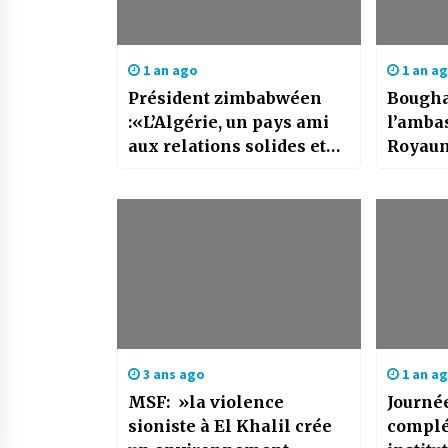
1 an ago
1 an a
Président zimbabwéen
Bougha
:«L’Algérie, un pays ami
l’amba
aux relations solides et
Royaum
enracinées»
Algéri
3 ans ago
1 an a
MSF: »la violence
Journée
sioniste à El Khalil crée
complé