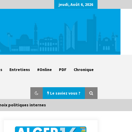
jeudi, Août 6, 2026
es
Entretiens
#Online
PDF
Chronique
Le saviez vous ?
choix politiques internes
Parking de la Promenade des
Sablettes : Mis en service de bornes