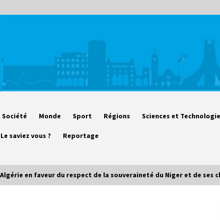
Société
Monde
Sport
Régions
Sciences et Technologi
Le saviez vous ?
Reportage
l’Algérie en faveur du respect de la souveraineté du Niger et de ses 
Début des camps d’été pour un
deuxième groupe d’enfants autistes