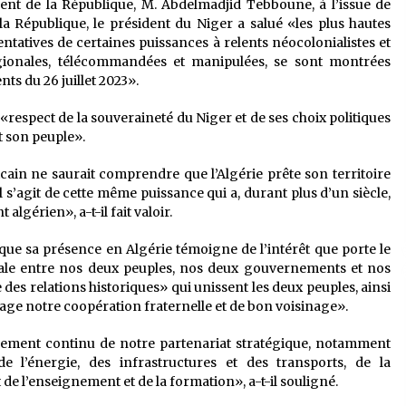
ent de la République, M. Abdelmadjid Tebboune, à l’issue de
la République, le président du Niger a salué «les plus hautes
entatives de certaines puissances à relents néocolonialistes et
égionales, télécommandées et manipulées, se sont montrées
ts du 26 juillet 2023».
 «respect de la souveraineté du Niger et de ses choix politiques
t son peuple».
cain ne saurait comprendre que l’Algérie prête son territoire
l s’agit de cette même puissance qui a, durant plus d’un siècle,
algérien», a-t-il fait valoir.
 que sa présence en Algérie témoigne de l’intérêt que porte le
térale entre nos deux peuples, nos deux gouvernements et nos
e des relations historiques» qui unissent les deux peuples, ainsi
e notre coopération fraternelle et de bon voisinage».
orcement continu de notre partenariat stratégique, notamment
de l’énergie, des infrastructures et des transports, de la
l’enseignement et de la formation», a-t-il souligné.