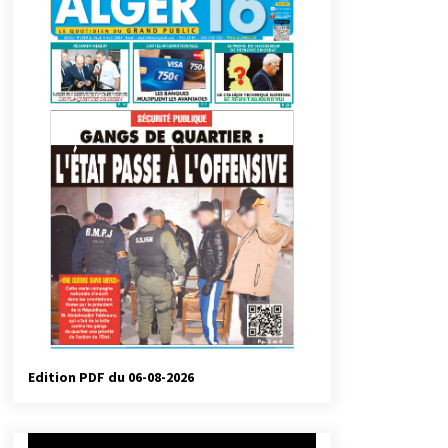
automatiques
2 jours ago
Droit de change : Le CPA lance une
carte VISA dédiée aux voyages à
l’étranger
1 semaine ago
Droit à l’affiliation au régime
national de retraite : Coup d’envoi
d’une campagne de sensibilisation
au profit de la communauté
2 semaines ago
nationale à l’étranger
Université Alger 3 : Lancement d’un
master à cursus intégré à la licence
en communication en langue
amazighe
3 semaines ago
Edition PDF du 06-08-2026