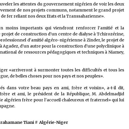
nouveler les attentes du gouvernement nigérien de voir les deux
achèvement de nos projets communs, notamment le grand projet
 de fer reliant nos deux Etats et la Transsaharienne».
non moins importants qui viendront renforcer l’amitié et la
e projet de construction d’un centre de dialyse à Tchirozérine,
professionnel d’amitié algéro-nigérienne à Zinder, le projet de
 à Agadez, d’un autre pour la construction d’une polyclinique à
 national de ressources pédagogiques et techniques à Niamey,
iger «arriveront à surmonter toutes les difficultés et tous les
ogue, de belles choses pour nos pays et nos peuples».
s dans votre beau pays en ami, frère et voisin», a-t-il dit,
rère et ami, le président de la République, M. Abdelmadjid
lgérien frère pour l’accueil chaleureux et fraternel» qui lui
ompagne.
rahamane Tiani
#
Algérie-Niger