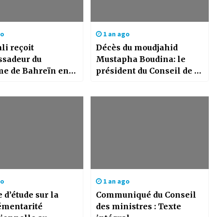
go
1 an ago
li reçoit
Décès du moudjahid
ssadeur du
Mustapha Boudina: le
e de Bahreïn en
président du Conseil de la
e
nation présente ses
condoléances
go
1 an ago
 d’étude sur la
Communiqué du Conseil
mentarité
des ministres : Texte