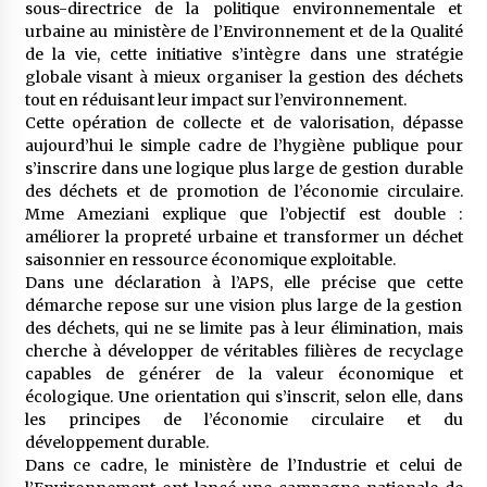
sous-directrice de la politique environnementale et
meilleur prêche du vendredi
urbaine au ministère de l’Environnement et de la Qualité
2 semaines ago
de la vie, cette initiative s’intègre dans une stratégie
globale visant à mieux organiser la gestion des déchets
Droit à l’affiliation au régime national de
retraite : Coup d’envoi d’une campagne de
tout en réduisant leur impact sur l’environnement.
sensibilisation au profit de la communauté
Cette opération de collecte et de valorisation, dépasse
nationale à l’étranger
2 semaines ago
aujourd’hui le simple cadre de l’hygiène publique pour
s’inscrire dans une logique plus large de gestion durable
Lancement d’une campagne nationale de
des déchets et de promotion de l’économie circulaire.
sensibilisation sur la lutte contre le travail
Mme Ameziani explique que l’objectif est double :
informel
améliorer la propreté urbaine et transformer un déchet
2 semaines ago
saisonnier en ressource économique exploitable.
Dans une déclaration à l’APS, elle précise que cette
Première voiture de course conçue et
fabriquée localement : Une équipe d’étudiants
démarche repose sur une vision plus large de la gestion
algériens participe à une compétition
des déchets, qui ne se limite pas à leur élimination, mais
internationale
3 semaines ago
cherche à développer de véritables filières de recyclage
capables de générer de la valeur économique et
Université Alger 3 : Lancement d’un master à
écologique. Une orientation qui s’inscrit, selon elle, dans
cursus intégré à la licence en communication
les principes de l’économie circulaire et du
en langue amazighe
développement durable.
3 semaines ago
Dans ce cadre, le ministère de l’Industrie et celui de