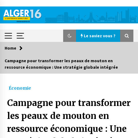
Skip
to
content
Le saviez vous ?
Home
Le saviez vous ?
Campagne pour transformer les peaux de mouton en
ressource économique : Une stratégie globale intégrée
Accidents de la circulation : 11 décès et 243
blessés en 24 heures
20 heures ago
Économie
Début des camps d’été pour un deuxième
Campagne pour transformer
groupe d’enfants autistes
2 jours ago
les peaux de mouton en
ressource économique : Une
Parking de la Promenade des Sablettes : Mis en
service de bornes automatiques