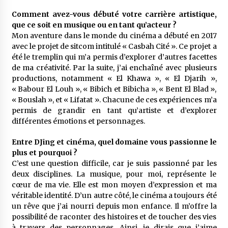
Comment avez-vous débuté votre carrière artistique,
que ce soit en musique ou en tant qu’acteur ?
Mon aventure dans le monde du cinéma a débuté en 2017
avec le projet de sitcom intitulé « Casbah Cité ». Ce projet a
été le tremplin qui m’a permis d’explorer d’autres facettes
de ma créativité. Par la suite, j’ai enchaîné avec plusieurs
productions, notamment « El Khawa », « El Djarih »,
« Babour El Louh », « Bibich et Bibicha », « Bent El Blad »,
« Bouslah », et « Lifatat ». Chacune de ces expériences m’a
permis de grandir en tant qu’artiste et d’explorer
différentes émotions et personnages.
Entre DJing et cinéma, quel domaine vous passionne le
plus et pourquoi ?
C’est une question difficile, car je suis passionné par les
deux disciplines. La musique, pour moi, représente le
cœur de ma vie. Elle est mon moyen d’expression et ma
véritable identité. D’un autre côté, le cinéma a toujours été
un rêve que j’ai nourri depuis mon enfance. Il m’offre la
possibilité de raconter des histoires et de toucher des vies
à travers des personnages. Ainsi, je dirais que j’aime