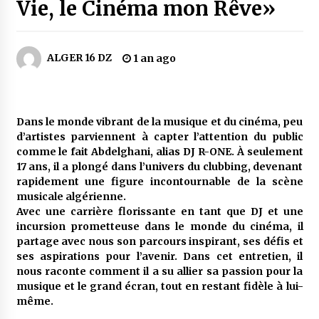
4 jours ago
Vie, le Cinéma mon Rêve»
Carte Chiffa : Mise à jour au niveau des
pharmacies désormais possible pour les
ALGER 16 DZ
1 an ago
ayants droit
5 jours ago
La Gendarmerie nationale lance ses comptes
officiels sur les réseaux sociaux
Dans le monde vibrant de la musique et du cinéma, peu
1 semaine ago
d’artistes parviennent à capter l’attention du public
comme le fait Abdelghani, alias DJ R-ONE. À seulement
17 ans, il a plongé dans l’univers du clubbing, devenant
Droit de change : Le CPA lance une carte VISA
rapidement une figure incontournable de la scène
dédiée aux voyages à l’étranger
musicale algérienne.
1 semaine ago
Avec une carrière florissante en tant que DJ et une
incursion prometteuse dans le monde du cinéma, il
En service à partir du 1er août prochain :
partage avec nous son parcours inspirant, ses défis et
Lancement de la plateforme numérique dédiée
ses aspirations pour l’avenir. Dans cet entretien, il
à l’importation
nous raconte comment il a su allier sa passion pour la
2 semaines ago
musique et le grand écran, tout en restant fidèle à lui-
même.
Affaires religieuses : Ouverture des
candidatures au concours du Prix national du