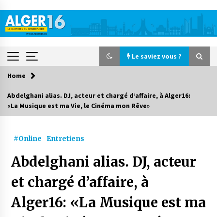
Skip
to
content
Le saviez vous ?
Home
Le saviez vous ?
Abdelghani alias. DJ, acteur et chargé d’affaire, à Alger16:
«La Musique est ma Vie, le Cinéma mon Rêve»
Accidents de la circulation : 11 décès et 243
blessés en 24 heures
2 jours ago
#Online
Entretiens
Début des camps d’été pour un deuxième
Abdelghani alias. DJ, acteur
groupe d’enfants autistes
3 jours ago
et chargé d’affaire, à
Alger16: «La Musique est ma
Parking de la Promenade des Sablettes : Mis en
service de bornes automatiques