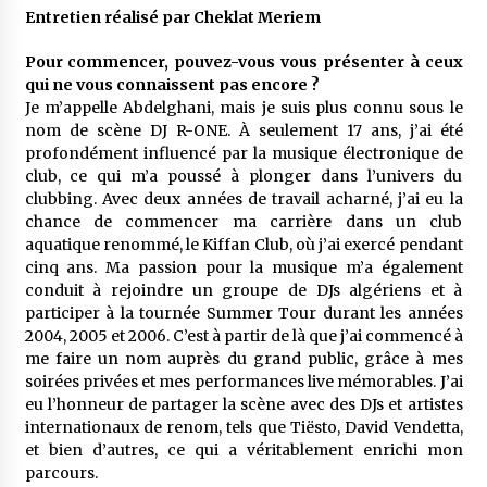
meilleur prêche du vendredi
Entretien réalisé par Cheklat Meriem
2 semaines ago
Pour commencer, pouvez-vous vous présenter à ceux
Droit à l’affiliation au régime national de
qui ne vous connaissent pas encore ?
retraite : Coup d’envoi d’une campagne de
Je m’appelle Abdelghani, mais je suis plus connu sous le
sensibilisation au profit de la communauté
nom de scène DJ R-ONE. À seulement 17 ans, j’ai été
nationale à l’étranger
2 semaines ago
profondément influencé par la musique électronique de
club, ce qui m’a poussé à plonger dans l’univers du
Lancement d’une campagne nationale de
clubbing. Avec deux années de travail acharné, j’ai eu la
sensibilisation sur la lutte contre le travail
informel
chance de commencer ma carrière dans un club
3 semaines ago
aquatique renommé, le Kiffan Club, où j’ai exercé pendant
cinq ans. Ma passion pour la musique m’a également
Première voiture de course conçue et
conduit à rejoindre un groupe de DJs algériens et à
fabriquée localement : Une équipe d’étudiants
participer à la tournée Summer Tour durant les années
algériens participe à une compétition
2004, 2005 et 2006. C’est à partir de là que j’ai commencé à
internationale
3 semaines ago
me faire un nom auprès du grand public, grâce à mes
soirées privées et mes performances live mémorables. J’ai
Université Alger 3 : Lancement d’un master à
eu l’honneur de partager la scène avec des DJs et artistes
cursus intégré à la licence en communication
en langue amazighe
internationaux de renom, tels que Tiësto, David Vendetta,
3 semaines ago
et bien d’autres, ce qui a véritablement enrichi mon
parcours.