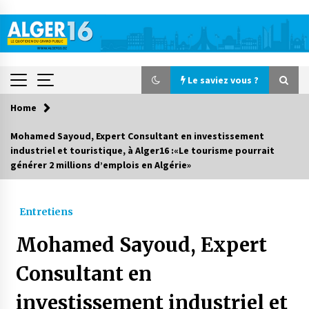
Skip
to
content
Le saviez vous ?
Home
Le saviez vous ?
Mohamed Sayoud, Expert Consultant en investissement
industriel et touristique, à Alger16 :«Le tourisme pourrait
Accidents de la circulation : 11 décès et 243
générer 2 millions d’emplois en Algérie»
blessés en 24 heures
3 jours ago
Entretiens
Début des camps d’été pour un deuxième
groupe d’enfants autistes
Mohamed Sayoud, Expert
4 jours ago
Consultant en
Parking de la Promenade des Sablettes : Mis en
service de bornes automatiques
investissement industriel et