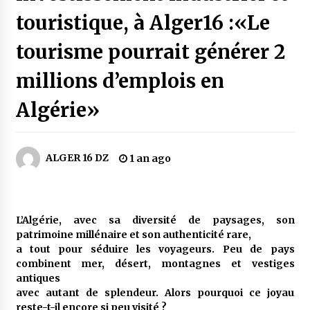
5 jours ago
touristique, à Alger16 :«Le
Carte Chiffa : Mise à jour au niveau des
tourisme pourrait générer 2
pharmacies désormais possible pour les
ayants droit
millions d’emplois en
6 jours ago
Algérie»
La Gendarmerie nationale lance ses comptes
officiels sur les réseaux sociaux
1 semaine ago
ALGER 16 DZ
1 an ago
Droit de change : Le CPA lance une carte VISA
dédiée aux voyages à l’étranger
2 semaines ago
L’Algérie, avec sa diversité de paysages, son
En service à partir du 1er août prochain :
patrimoine millénaire et son authenticité rare,
Lancement de la plateforme numérique dédiée
a tout pour séduire les voyageurs. Peu de pays
à l’importation
combinent mer, désert, montagnes et vestiges
2 semaines ago
antiques
avec autant de splendeur. Alors pourquoi ce joyau
Affaires religieuses : Ouverture des
candidatures au concours du Prix national du
reste-t-il encore si peu visité ?