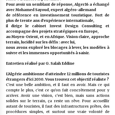
meilleur prêche du vendredi
Pour avoir un semblant de réponse, Alger16 a échangé
2 semaines ago
avec Mohamed Sayoud, expert algéro-allemand
de référence en investissement touristique. Fort de
Droit à l’affiliation au régime national de
plus de trente ans d’expérience internationale,
retraite : Coup d’envoi d’une campagne de
il dirige le cabinet Invest Design Consulting et
sensibilisation au profit de la communauté
accompagne des projets stratégiques en Europe,
nationale à l’étranger
3 semaines ago
au Moyen-Orient, et en Afrique. Vision claire, approche
terrain, lucidité sur les défis : avec lui,
Lancement d’une campagne nationale de
nous avons exploré les blocages à lever, les modèles à
sensibilisation sur la lutte contre le travail
informel
suivre et les immenses opportunités à saisir.
3 semaines ago
Entretien réalisé par G. Salah Eddine
Première voiture de course conçue et
fabriquée localement : Une équipe d’étudiants
L’Algérie ambitionne d’atteindre 12 millions de touristes
algériens participe à une compétition
étrangers d’ici 2030. Vous trouvez cet objectif réaliste ?
internationale
3 semaines ago
C’est une belle ambition, et il faut en avoir. Mais ce qui
compte le plus, c’est ce qu’on fait concrètement pour y
Université Alger 3 : Lancement d’un master à
arriver. Avoir une vision, c’est bien, mais sans actions
cursus intégré à la licence en communication
en langue amazighe
solides sur le terrain, ça reste un rêve. Pour accueillir
3 semaines ago
autant de touristes, il faut des infrastructures prêtes, des
procédures simples, et surtout une vraie volonté de