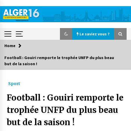
Skip
to
content
Le saviez vous ?
Home
Le saviez vous ?
Football : Gouiri remporte le trophée UNFP du plus beau
but de la saison !
Accidents de la circulation : 11 décès et 243
blessés en 24 heures
2 jours ago
Sport
Début des camps d’été pour un deuxième
Football : Gouiri remporte le
groupe d’enfants autistes
3 jours ago
trophée UNFP du plus beau
but de la saison !
Parking de la Promenade des Sablettes : Mis en
service de bornes automatiques