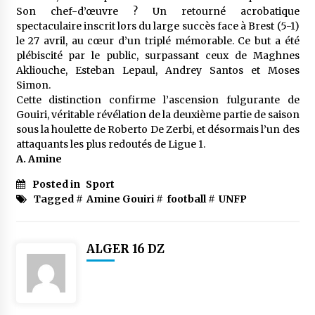
meilleur prêche du vendredi
Son chef-d’œuvre ? Un retourné acrobatique
2 semaines ago
spectaculaire inscrit lors du large succès face à Brest (5-1)
le 27 avril, au cœur d’un triplé mémorable. Ce but a été
Droit à l’affiliation au régime national de
plébiscité par le public, surpassant ceux de Maghnes
retraite : Coup d’envoi d’une campagne de
Akliouche, Esteban Lepaul, Andrey Santos et Moses
sensibilisation au profit de la communauté
Simon.
nationale à l’étranger
2 semaines ago
Cette distinction confirme l’ascension fulgurante de
Gouiri, véritable révélation de la deuxième partie de saison
Lancement d’une campagne nationale de
sous la houlette de Roberto De Zerbi, et désormais l’un des
sensibilisation sur la lutte contre le travail
informel
attaquants les plus redoutés de Ligue 1.
3 semaines ago
A. Amine
Posted in
Sport
Première voiture de course conçue et
fabriquée localement : Une équipe d’étudiants
Tagged #
Amine Gouiri
#
football
#
UNFP
algériens participe à une compétition
internationale
3 semaines ago
ALGER 16 DZ
Université Alger 3 : Lancement d’un master à
cursus intégré à la licence en communication
en langue amazighe
3 semaines ago