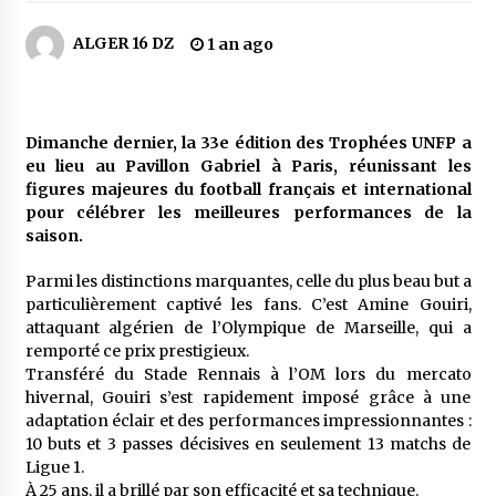
4 jours ago
ALGER 16 DZ
1 an ago
Carte Chiffa : Mise à jour au niveau des
pharmacies désormais possible pour les
ayants droit
5 jours ago
Dimanche dernier, la 33e édition des Trophées UNFP a
eu lieu au Pavillon Gabriel à Paris, réunissant les
La Gendarmerie nationale lance ses comptes
officiels sur les réseaux sociaux
figures majeures du football français et international
1 semaine ago
pour célébrer les meilleures performances de la
saison.
Droit de change : Le CPA lance une carte VISA
Parmi les distinctions marquantes, celle du plus beau but a
dédiée aux voyages à l’étranger
particulièrement captivé les fans. C’est Amine Gouiri,
1 semaine ago
attaquant algérien de l’Olympique de Marseille, qui a
remporté ce prix prestigieux.
En service à partir du 1er août prochain :
Transféré du Stade Rennais à l’OM lors du mercato
Lancement de la plateforme numérique dédiée
hivernal, Gouiri s’est rapidement imposé grâce à une
à l’importation
adaptation éclair et des performances impressionnantes :
2 semaines ago
10 buts et 3 passes décisives en seulement 13 matchs de
Ligue 1.
Affaires religieuses : Ouverture des
À 25 ans, il a brillé par son efficacité et sa technique.
candidatures au concours du Prix national du