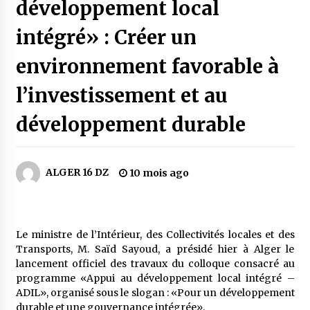
5 jours ago
développement local
intégré» : Créer un
Carte Chiffa : Mise à jour au niveau des
pharmacies désormais possible pour les
environnement favorable à
ayants droit
6 jours ago
l’investissement et au
La Gendarmerie nationale lance ses comptes
officiels sur les réseaux sociaux
développement durable
1 semaine ago
Droit de change : Le CPA lance une carte VISA
ALGER 16 DZ
10 mois ago
dédiée aux voyages à l’étranger
2 semaines ago
En service à partir du 1er août prochain :
Le ministre de l’Intérieur, des Collectivités locales et des
Lancement de la plateforme numérique dédiée
Transports, M. Saïd Sayoud, a présidé hier à Alger le
à l’importation
lancement officiel des travaux du colloque consacré au
2 semaines ago
programme «Appui au développement local intégré –
ADIL», organisé sous le slogan : «Pour un développement
Affaires religieuses : Ouverture des
candidatures au concours du Prix national du
durable et une gouvernance intégrée».