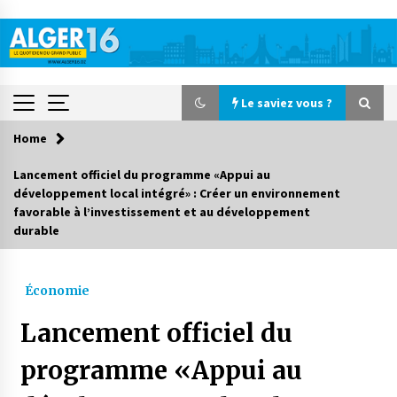
Skip
to
content
Le saviez vous ?
Home
Le saviez vous ?
Lancement officiel du programme «Appui au
développement local intégré» : Créer un environnement
Accidents de la circulation : 11 décès et 243
favorable à l’investissement et au développement
blessés en 24 heures
durable
3 jours ago
Début des camps d’été pour un deuxième
Économie
groupe d’enfants autistes
4 jours ago
Lancement officiel du
programme «Appui au
Parking de la Promenade des Sablettes : Mis en
service de bornes automatiques