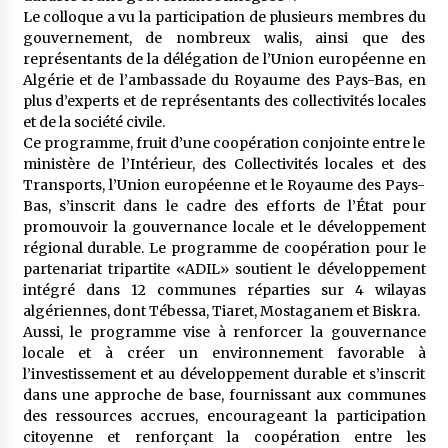
meilleur prêche du vendredi
Le colloque a vu la participation de plusieurs membres du
2 semaines ago
gouvernement, de nombreux walis, ainsi que des
représentants de la délégation de l’Union européenne en
Droit à l’affiliation au régime national de
Algérie et de l’ambassade du Royaume des Pays-Bas, en
retraite : Coup d’envoi d’une campagne de
plus d’experts et de représentants des collectivités locales
sensibilisation au profit de la communauté
et de la société civile.
nationale à l’étranger
3 semaines ago
Ce programme, fruit d’une coopération conjointe entre le
ministère de l’Intérieur, des Collectivités locales et des
Lancement d’une campagne nationale de
Transports, l’Union européenne et le Royaume des Pays-
sensibilisation sur la lutte contre le travail
informel
Bas, s’inscrit dans le cadre des efforts de l’État pour
3 semaines ago
promouvoir la gouvernance locale et le développement
régional durable. Le programme de coopération pour le
Première voiture de course conçue et
partenariat tripartite «ADIL» soutient le développement
fabriquée localement : Une équipe d’étudiants
intégré dans 12 communes réparties sur 4 wilayas
algériens participe à une compétition
algériennes, dont Tébessa, Tiaret, Mostaganem et Biskra.
internationale
3 semaines ago
Aussi, le programme vise à renforcer la gouvernance
locale et à créer un environnement favorable à
Université Alger 3 : Lancement d’un master à
l’investissement et au développement durable et s’inscrit
cursus intégré à la licence en communication
en langue amazighe
dans une approche de base, fournissant aux communes
3 semaines ago
des ressources accrues, encourageant la participation
citoyenne et renforçant la coopération entre les