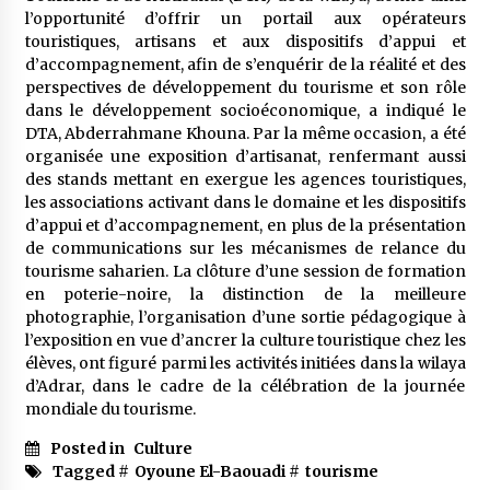
meilleur prêche du vendredi
l’opportunité d’offrir un portail aux opérateurs
2 semaines ago
touristiques, artisans et aux dispositifs d’appui et
d’accompagnement, afin de s’enquérir de la réalité et des
Droit à l’affiliation au régime national de
perspectives de développement du tourisme et son rôle
retraite : Coup d’envoi d’une campagne de
dans le développement socioéconomique, a indiqué le
sensibilisation au profit de la communauté
DTA, Abderrahmane Khouna. Par la même occasion, a été
nationale à l’étranger
3 semaines ago
organisée une exposition d’artisanat, renfermant aussi
des stands mettant en exergue les agences touristiques,
Lancement d’une campagne nationale de
les associations activant dans le domaine et les dispositifs
sensibilisation sur la lutte contre le travail
informel
d’appui et d’accompagnement, en plus de la présentation
3 semaines ago
de communications sur les mécanismes de relance du
tourisme saharien. La clôture d’une session de formation
Première voiture de course conçue et
en poterie-noire, la distinction de la meilleure
fabriquée localement : Une équipe d’étudiants
photographie, l’organisation d’une sortie pédagogique à
algériens participe à une compétition
l’exposition en vue d’ancrer la culture touristique chez les
internationale
3 semaines ago
élèves, ont figuré parmi les activités initiées dans la wilaya
d’Adrar, dans le cadre de la célébration de la journée
Université Alger 3 : Lancement d’un master à
mondiale du tourisme.
cursus intégré à la licence en communication
en langue amazighe
Posted in
Culture
3 semaines ago
Tagged #
Oyoune El-Baouadi
#
tourisme