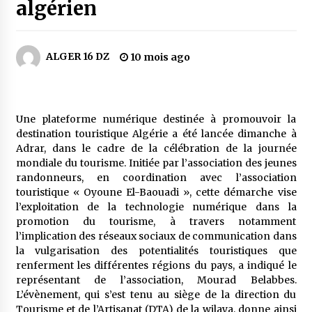
5 jours ago
algérien
Carte Chiffa : Mise à jour au niveau des
pharmacies désormais possible pour les
ALGER 16 DZ
10 mois ago
ayants droit
6 jours ago
La Gendarmerie nationale lance ses comptes
officiels sur les réseaux sociaux
Une plateforme numérique destinée à promouvoir la
1 semaine ago
destination touristique Algérie a été lancée dimanche à
Adrar, dans le cadre de la célébration de la journée
mondiale du tourisme. Initiée par l’association des jeunes
Droit de change : Le CPA lance une carte VISA
randonneurs, en coordination avec l’association
dédiée aux voyages à l’étranger
touristique « Oyoune El-Baouadi », cette démarche vise
2 semaines ago
l’exploitation de la technologie numérique dans la
promotion du tourisme, à travers notamment
En service à partir du 1er août prochain :
l’implication des réseaux sociaux de communication dans
Lancement de la plateforme numérique dédiée
la vulgarisation des potentialités touristiques que
à l’importation
renferment les différentes régions du pays, a indiqué le
2 semaines ago
représentant de l’association, Mourad Belabbes.
L’évènement, qui s’est tenu au siège de la direction du
Affaires religieuses : Ouverture des
candidatures au concours du Prix national du
Tourisme et de l’Artisanat (DTA) de la wilaya, donne ainsi