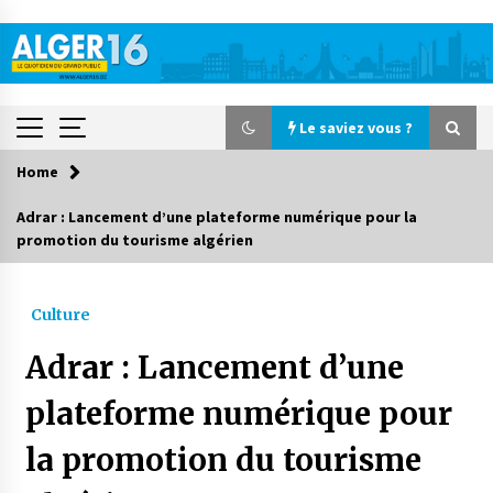
Skip
to
content
Le saviez vous ?
Home
Le saviez vous ?
Adrar : Lancement d’une plateforme numérique pour la
promotion du tourisme algérien
Accidents de la circulation : 11 décès et 243
blessés en 24 heures
3 jours ago
Culture
Début des camps d’été pour un deuxième
Adrar : Lancement d’une
groupe d’enfants autistes
4 jours ago
plateforme numérique pour
la promotion du tourisme
Parking de la Promenade des Sablettes : Mis en
service de bornes automatiques