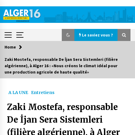
Skip
to
content
Le saviez vous ?
Home
Le saviez vous ?
Zaki Mostefa, responsable De İjan Sera Sistemleri (filière
algérienne), à Alger 16 : «Nous créons le climat idéal pour
Accidents de la circulation : 11 décès et 243
une production agricole de haute qualité»
blessés en 24 heures
1 jour ago
A LA UNE
Entretiens
Début des camps d’été pour un deuxième
groupe d’enfants autistes
Zaki Mostefa, responsable
2 jours ago
De İjan Sera Sistemleri
Parking de la Promenade des Sablettes : Mis en
service de bornes automatiques
(filière algérienne), à Alger