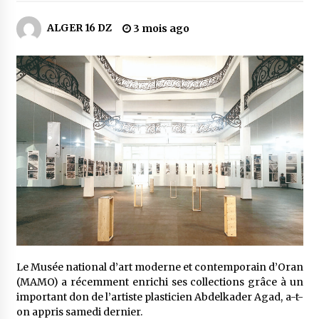
4 jours ago
ALGER 16 DZ
3 mois ago
Carte Chiffa : Mise à jour au niveau des
pharmacies désormais possible pour les
ayants droit
5 jours ago
La Gendarmerie nationale lance ses comptes
officiels sur les réseaux sociaux
1 semaine ago
Droit de change : Le CPA lance une carte VISA
dédiée aux voyages à l’étranger
1 semaine ago
En service à partir du 1er août prochain :
Lancement de la plateforme numérique dédiée
à l’importation
Le Musée national d’art moderne et contemporain d’Oran
2 semaines ago
(MAMO) a récemment enrichi ses collections grâce à un
important don de l’artiste plasticien Abdelkader Agad, a-t-
Affaires religieuses : Ouverture des
on appris samedi dernier.
candidatures au concours du Prix national du