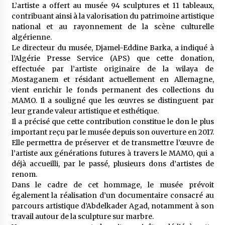
L’artiste a offert au musée 94 sculptures et 11 tableaux,
meilleur prêche du vendredi
contribuant ainsi à la valorisation du patrimoine artistique
2 semaines ago
national et au rayonnement de la scène culturelle
algérienne.
Droit à l’affiliation au régime national de
retraite : Coup d’envoi d’une campagne de
Le directeur du musée, Djamel-Eddine Barka, a indiqué à
sensibilisation au profit de la communauté
l’Algérie Presse Service (APS) que cette donation,
nationale à l’étranger
2 semaines ago
effectuée par l’artiste originaire de la wilaya de
Mostaganem et résidant actuellement en Allemagne,
Lancement d’une campagne nationale de
vient enrichir le fonds permanent des collections du
sensibilisation sur la lutte contre le travail
MAMO. Il a souligné que les œuvres se distinguent par
informel
leur grande valeur artistique et esthétique.
3 semaines ago
Il a précisé que cette contribution constitue le don le plus
important reçu par le musée depuis son ouverture en 2017.
Première voiture de course conçue et
fabriquée localement : Une équipe d’étudiants
Elle permettra de préserver et de transmettre l’œuvre de
algériens participe à une compétition
l’artiste aux générations futures à travers le MAMO, qui a
internationale
3 semaines ago
déjà accueilli, par le passé, plusieurs dons d’artistes de
renom.
Université Alger 3 : Lancement d’un master à
Dans le cadre de cet hommage, le musée prévoit
cursus intégré à la licence en communication
également la réalisation d’un documentaire consacré au
en langue amazighe
parcours artistique d’Abdelkader Agad, notamment à son
3 semaines ago
travail autour de la sculpture sur marbre.