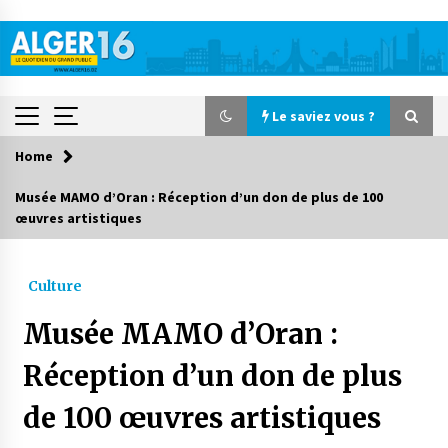
Skip
to
content
Le saviez vous ?
Home
Le saviez vous ?
Musée MAMO d’Oran : Réception d’un don de plus de 100
œuvres artistiques
Accidents de la circulation : 11 décès et 243
blessés en 24 heures
2 jours ago
Culture
Début des camps d’été pour un deuxième
Musée MAMO d’Oran :
groupe d’enfants autistes
3 jours ago
Réception d’un don de plus
de 100 œuvres artistiques
Parking de la Promenade des Sablettes : Mis en
service de bornes automatiques