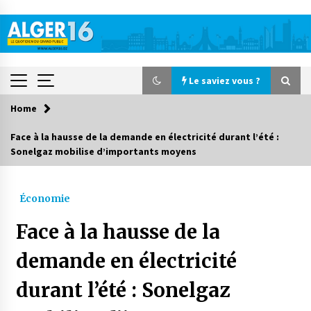
Skip
to
content
Le saviez vous ?
Home
Le saviez vous ?
Face à la hausse de la demande en électricité durant l’été :
Sonelgaz mobilise d’importants moyens
Accidents de la circulation : 11 décès et 243
blessés en 24 heures
3 jours ago
Économie
Début des camps d’été pour un deuxième
Face à la hausse de la
groupe d’enfants autistes
4 jours ago
demande en électricité
durant l’été : Sonelgaz
Parking de la Promenade des Sablettes : Mis en
service de bornes automatiques