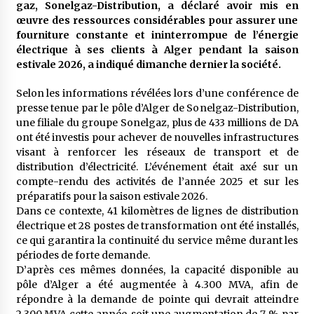
gaz, Sonelgaz-Distribution, a déclaré avoir mis en
meilleur prêche du vendredi
œuvre des ressources considérables pour assurer une
2 semaines ago
fourniture constante et ininterrompue de l’énergie
électrique à ses clients à Alger pendant la saison
Droit à l’affiliation au régime national de
retraite : Coup d’envoi d’une campagne de
estivale 2026, a indiqué dimanche dernier la société.
sensibilisation au profit de la communauté
nationale à l’étranger
3 semaines ago
Selon les informations révélées lors d’une conférence de
presse tenue par le pôle d’Alger de Sonelgaz-Distribution,
Lancement d’une campagne nationale de
une filiale du groupe Sonelgaz, plus de 433 millions de DA
sensibilisation sur la lutte contre le travail
ont été investis pour achever de nouvelles infrastructures
informel
visant à renforcer les réseaux de transport et de
3 semaines ago
distribution d’électricité. L’événement était axé sur un
compte-rendu des activités de l’année 2025 et sur les
Première voiture de course conçue et
fabriquée localement : Une équipe d’étudiants
préparatifs pour la saison estivale 2026.
algériens participe à une compétition
Dans ce contexte, 41 kilomètres de lignes de distribution
internationale
3 semaines ago
électrique et 28 postes de transformation ont été installés,
ce qui garantira la continuité du service même durant les
Université Alger 3 : Lancement d’un master à
périodes de forte demande.
cursus intégré à la licence en communication
D’après ces mêmes données, la capacité disponible au
en langue amazighe
pôle d’Alger a été augmentée à 4.300 MVA, afin de
3 semaines ago
répondre à la demande de pointe qui devrait atteindre