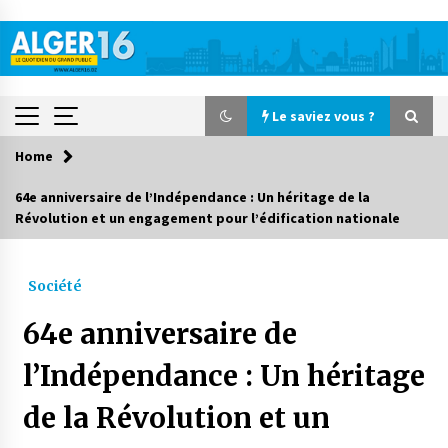
Skip
to
content
Le saviez vous ?
Home
Le saviez vous ?
64e anniversaire de l’Indépendance : Un héritage de la
Révolution et un engagement pour l’édification nationale
Accidents de la circulation : 11 décès et 243
blessés en 24 heures
2 jours ago
Société
Début des camps d’été pour un deuxième
64e anniversaire de
groupe d’enfants autistes
3 jours ago
l’Indépendance : Un héritage
de la Révolution et un
Parking de la Promenade des Sablettes : Mis en
service de bornes automatiques