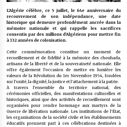
meilleur prêche du vendredi
2 semaines ago
L’Algérie célèbre, ce 5 juillet, le 64e anniversaire du
recouvrement de son indépendance, une date
Droit à l’affiliation au régime national de
historique qui demeure profondément ancrée dans la
retraite : Coup d’envoi d’une campagne de
mémoire nationale et qui rappelle les sacrifices
sensibilisation au profit de la communauté
consentis par des millions d’Algériens pour mettre fin
nationale à l’étranger
2 semaines ago
à 132 années de colonisation.
Lancement d’une campagne nationale de
Cette commémoration constitue un moment de
sensibilisation sur la lutte contre le travail
informel
recueillement et de fidélité à la mémoire des chouhada,
3 semaines ago
artisans de la liberté et de la souveraineté nationale. Elle
offre également l’occasion de mettre en lumière les
Première voiture de course conçue et
valeurs de la Révolution du 1er Novembre 1954, fondées
fabriquée localement : Une équipe d’étudiants
sur l’unité, la dignité, la justice et l’attachement à la patrie.
algériens participe à une compétition
À travers l’ensemble du territoire national, des
internationale
3 semaines ago
cérémonies officielles, des manifestations culturelles et
historiques, ainsi que des activités de recueillement sont
Université Alger 3 : Lancement d’un master à
organisées pour rendre hommage aux martyrs de la
cursus intégré à la licence en communication
en langue amazighe
Guerre de libération nationale. Les institutions de l’État,
3 semaines ago
les organisations de la société civile et les établissements
éducatifs prennent part à ces célébrations destinées à