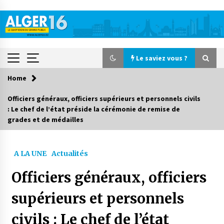
Skip
to
content
Le saviez vous ?
Home
Le saviez vous ?
Officiers généraux, officiers supérieurs et personnels civils
: Le chef de l’état préside la cérémonie de remise de
Accidents de la circulation : 11 décès et 243
grades et de médailles
blessés en 24 heures
1 jour ago
A LA UNE
Actualités
Début des camps d’été pour un deuxième
groupe d’enfants autistes
Officiers généraux, officiers
2 jours ago
supérieurs et personnels
Parking de la Promenade des Sablettes : Mis en
service de bornes automatiques
civils : Le chef de l’état