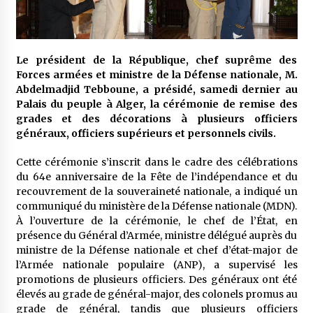
meilleur prêche du vendredi
2 semaines ago
Droit à l’affiliation au régime national de
Le président de la République, chef suprême des
retraite : Coup d’envoi d’une campagne de
sensibilisation au profit de la communauté
Forces armées et ministre de la Défense nationale, M.
nationale à l’étranger
2 semaines ago
Abdelmadjid Tebboune, a présidé, samedi dernier au
Palais du peuple à Alger, la cérémonie de remise des
Lancement d’une campagne nationale de
grades et des décorations à plusieurs officiers
sensibilisation sur la lutte contre le travail
généraux, officiers supérieurs et personnels civils.
informel
2 semaines ago
Cette cérémonie s’inscrit dans le cadre des célébrations
du 64e anniversaire de la Fête de l’indépendance et du
Première voiture de course conçue et
recouvrement de la souveraineté nationale, a indiqué un
fabriquée localement : Une équipe d’étudiants
communiqué du ministère de la Défense nationale (MDN).
algériens participe à une compétition
internationale
À l’ouverture de la cérémonie, le chef de l’État, en
3 semaines ago
présence du Général d’Armée, ministre délégué auprès du
ministre de la Défense nationale et chef d’état-major de
Université Alger 3 : Lancement d’un master à
cursus intégré à la licence en communication
l’Armée nationale populaire (ANP), a supervisé les
en langue amazighe
promotions de plusieurs officiers. Des généraux ont été
3 semaines ago
élevés au grade de général-major, des colonels promus au
grade de général, tandis que plusieurs officiers