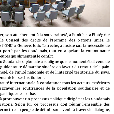
r, son attachement à la souveraineté, à l’unité et à l’intégrité
 le Conseil des droits de l’Homme des Nations unies, le
l’ONU à Genève, Idris Latreche, a insisté sur la nécessité de
nt porté par les Soudanais, tout en appelant la communauté
ures qui alimentent le conflit.
au Soudan, le diplomate a souligné que le moment était venu de
uider toute démarche sincère en faveur du retour de la paix.
eté, de l’unité nationale et de l’intégrité territoriale du pays,
démanteler ses institutions.
auté internationale à condamner tous les acteurs extérieurs
aggraver les souffrances de la population soudanaise et de
cifique de la crise.
é à promouvoir un processus politique dirigé par les Soudanais
ations. Selon lui, ce processus doit réunir l’ensemble des
rmettre au peuple de définir son avenir à travers le dialogue,