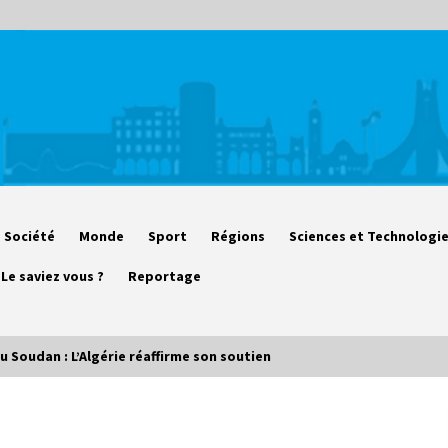
Société
Monde
Sport
Régions
Sciences et Technologi
Le saviez vous ?
Reportage
u Soudan : L’Algérie réaffirme son soutien
Début des camps d’été pour un
deuxième groupe d’enfants autistes