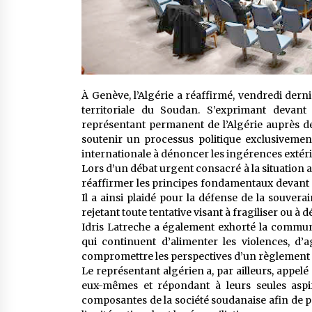
À Genève, l’Algérie a réaffirmé, vendredi dernie
territoriale du Soudan. S’exprimant devant
représentant permanent de l’Algérie auprès de 
soutenir un processus politique exclusiveme
internationale à dénoncer les ingérences extérie
Lors d’un débat urgent consacré à la situation 
réaffirmer les principes fondamentaux devant g
Il a ainsi plaidé pour la défense de la souverain
rejetant toute tentative visant à fragiliser ou à 
Idris Latreche a également exhorté la commun
qui continuent d’alimenter les violences, d’
compromettre les perspectives d’un règlement pa
Le représentant algérien a, par ailleurs, appel
eux-mêmes et répondant à leurs seules aspir
composantes de la société soudanaise afin de pe