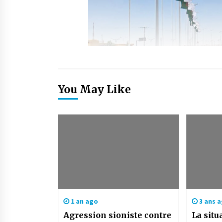
You May Like
1 an ago
3 ans 
Agression sioniste contre
La sit