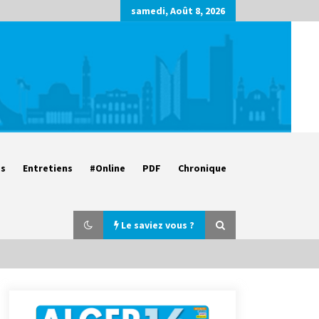
samedi, Août 8, 2026
es
Entretiens
#Online
PDF
Chronique
Le saviez vous ?
Parking de la Promenade des
Sablettes : Mis en service de bornes