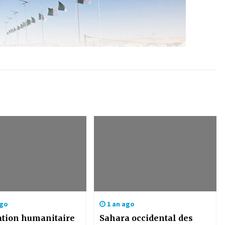
ago
1 an ago
uation humanitaire
Sahara occidental des