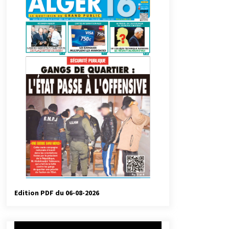
automatiques
4 jours ago
Droit de change : Le CPA lance une
carte VISA dédiée aux voyages à
l’étranger
1 semaine ago
Droit à l’affiliation au régime
national de retraite : Coup d’envoi
d’une campagne de sensibilisation
au profit de la communauté
2 semaines ago
nationale à l’étranger
Université Alger 3 : Lancement d’un
master à cursus intégré à la licence
en communication en langue
amazighe
3 semaines ago
Edition PDF du 06-08-2026