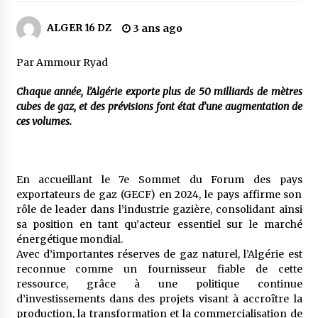
2 jours ago
ALGER 16 DZ
3 ans ago
Carte Chiffa : Mise à jour au niveau des
pharmacies désormais possible pour les
ayants droit
Par Ammour Ryad
3 jours ago
Chaque année, l’Algérie exporte plus de 50 milliards de mètres
cubes de gaz, et des prévisions font état d’une augmentation de
La Gendarmerie nationale lance ses comptes
officiels sur les réseaux sociaux
ces volumes.
1 semaine ago
Droit de change : Le CPA lance une carte VISA
En accueillant le 7e Sommet du Forum des pays
dédiée aux voyages à l’étranger
exportateurs de gaz (GECF) en 2024, le pays affirme son
1 semaine ago
rôle de leader dans l’industrie gazière, consolidant ainsi
sa position en tant qu’acteur essentiel sur le marché
En service à partir du 1er août prochain :
énergétique mondial.
Lancement de la plateforme numérique dédiée
Avec d’importantes réserves de gaz naturel, l’Algérie est
à l’importation
reconnue comme un fournisseur fiable de cette
1 semaine ago
ressource, grâce à une politique continue
d’investissements dans des projets visant à accroître la
Affaires religieuses : Ouverture des
production, la transformation et la commercialisation de
candidatures au concours du Prix national du