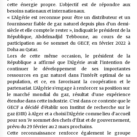
meilleur prêche du vendredi
cette énergie propre. L’objectif est de répondre aux
2 semaines ago
besoins nationaux et internationaux.
« L’Algérie est reconnue pour être un distributeur et un
Droit à l’affiliation au régime national de
fournisseur fiable de gaz naturel depuis plus d’un demi-
retraite : Coup d’envoi d’une campagne de
siècle et elle compte le rester », indiquait le président de la
sensibilisation au profit de la communauté
République, Abdelmadjid Tebboune, au cours de sa
nationale à l’étranger
2 semaines ago
participation au 6e sommet du GECF, en février 2022 à
Doha au Qatar.
Lancement d’une campagne nationale de
Lors de cette même occasion, le président de la
sensibilisation sur la lutte contre le travail
informel
République a affirmé que l’Algérie avait l’intention de
2 semaines ago
continuer le développement de ses importantes
ressources en gaz naturel dans l’intérêt optimal de sa
Première voiture de course conçue et
population, et ce, en favorisant la coopération et le
fabriquée localement : Une équipe d’étudiants
partenariat. L’Algérie s’engage à renforcer sa position sur
algériens participe à une compétition
le marché mondial du gaz, résultat d’une expérience
internationale
3 semaines ago
étendue dans cette industrie. C’est dans ce contexte que le
GECF a décidé d’établir son Institut de recherche sur le
Université Alger 3 : Lancement d’un master à
gaz (GIR) à Alger et a choisi l’Algérie comme lieu d’accueil
cursus intégré à la licence en communication
en langue amazighe
pour son 7e sommet des chefs d’État et de gouvernement,
3 semaines ago
prévu du 29 février au 2 mars prochains.
Cette reconnaissance renforce également le groupe