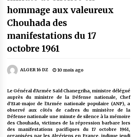
6 jours ago
hommage aux valeureux
Carte Chiffa : Mise à jour au niveau des
Chouhada des
pharmacies désormais possible pour les
ayants droit
manifestations du 17
1 semaine ago
octobre 1961
La Gendarmerie nationale lance ses comptes
officiels sur les réseaux sociaux
2 semaines ago
ALGER 16 DZ
10 mois ago
Droit de change : Le CPA lance une carte VISA
dédiée aux voyages à l’étranger
2 semaines ago
Le Général d’Armée Saïd Chanegriha, ministre délégué
auprès du ministre de la Défense nationale, Chef
En service à partir du 1er août prochain :
d’Etat-major de l’Armée nationale populaire (ANP), a
Lancement de la plateforme numérique dédiée
observé aux côtés de cadres du ministère de la
à l’importation
Défense nationale une minute de silence à la mémoire
2 semaines ago
des Chouhada, victimes de la répression barbare lors
des manifestations pacifiques du 17 octobre 1961,
Affaires religieuses : Ouverture des
candidatures au concours du Prix national du
organisées par les Algériens en France, indique jeudi