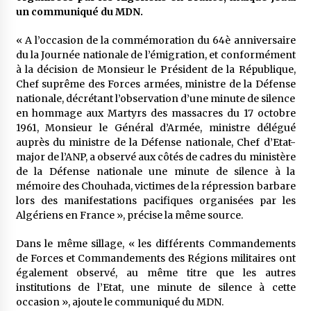
meilleur prêche du vendredi
un communiqué du MDN.
2 semaines ago
« A l’occasion de la commémoration du 64è anniversaire
Droit à l’affiliation au régime national de
du la Journée nationale de l’émigration, et conformément
retraite : Coup d’envoi d’une campagne de
à la décision de Monsieur le Président de la République,
sensibilisation au profit de la communauté
Chef suprême des Forces armées, ministre de la Défense
nationale à l’étranger
3 semaines ago
nationale, décrétant l’observation d’une minute de silence
en hommage aux Martyrs des massacres du 17 octobre
Lancement d’une campagne nationale de
1961, Monsieur le Général d’Armée, ministre délégué
sensibilisation sur la lutte contre le travail
informel
auprès du ministre de la Défense nationale, Chef d’Etat-
3 semaines ago
major de l’ANP, a observé aux côtés de cadres du ministère
de la Défense nationale une minute de silence à la
Première voiture de course conçue et
mémoire des Chouhada, victimes de la répression barbare
fabriquée localement : Une équipe d’étudiants
lors des manifestations pacifiques organisées par les
algériens participe à une compétition
Algériens en France », précise la même source.
internationale
3 semaines ago
Dans le même sillage, « les différents Commandements
Université Alger 3 : Lancement d’un master à
de Forces et Commandements des Régions militaires ont
cursus intégré à la licence en communication
en langue amazighe
également observé, au même titre que les autres
4 semaines ago
institutions de l’Etat, une minute de silence à cette
occasion », ajoute le communiqué du MDN.