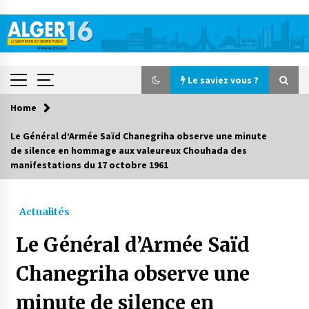
Skip
to
content
Le saviez vous ?
Home
Le saviez vous ?
Le Général d’Armée Saïd Chanegriha observe une minute
de silence en hommage aux valeureux Chouhada des
Accidents de la circulation : 11 décès et 243
manifestations du 17 octobre 1961
blessés en 24 heures
4 jours ago
Actualités
Début des camps d’été pour un deuxième
groupe d’enfants autistes
Le Général d’Armée Saïd
5 jours ago
Chanegriha observe une
Parking de la Promenade des Sablettes : Mis en
service de bornes automatiques
minute de silence en