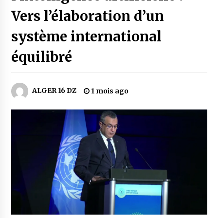
6 jours ago
Vers l’élaboration d’un
Carte Chiffa : Mise à jour au niveau des
système international
pharmacies désormais possible pour les
ayants droit
équilibré
1 semaine ago
La Gendarmerie nationale lance ses comptes
officiels sur les réseaux sociaux
ALGER 16 DZ
2 semaines ago
1 mois ago
Droit de change : Le CPA lance une carte VISA
dédiée aux voyages à l’étranger
2 semaines ago
En service à partir du 1er août prochain :
Lancement de la plateforme numérique dédiée
à l’importation
2 semaines ago
Affaires religieuses : Ouverture des
candidatures au concours du Prix national du