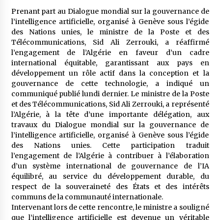
meilleur prêche du vendredi
Prenant part au Dialogue mondial sur la gouvernance de
2 semaines ago
l’intelligence artificielle, organisé à Genève sous l’égide
des Nations unies, le ministre de la Poste et des
Droit à l’affiliation au régime national de
Télécommunications, Sid Ali Zerrouki, a réaffirmé
retraite : Coup d’envoi d’une campagne de
sensibilisation au profit de la communauté
l’engagement de l’Algérie en faveur d’un cadre
nationale à l’étranger
3 semaines ago
international équitable, garantissant aux pays en
développement un rôle actif dans la conception et la
Lancement d’une campagne nationale de
gouvernance de cette technologie, a indiqué un
sensibilisation sur la lutte contre le travail
communiqué publié lundi dernier. Le ministre de la Poste
informel
et des Télécommunications, Sid Ali Zerrouki, a représenté
3 semaines ago
l’Algérie, à la tête d’une importante délégation, aux
travaux du Dialogue mondial sur la gouvernance de
Première voiture de course conçue et
l’intelligence artificielle, organisé à Genève sous l’égide
fabriquée localement : Une équipe d’étudiants
des Nations unies. Cette participation traduit
algériens participe à une compétition
internationale
l’engagement de l’Algérie à contribuer à l’élaboration
3 semaines ago
d’un système international de gouvernance de l’IA
équilibré, au service du développement durable, du
Université Alger 3 : Lancement d’un master à
cursus intégré à la licence en communication
respect de la souveraineté des États et des intérêts
en langue amazighe
communs de la communauté internationale.
4 semaines ago
Intervenant lors de cette rencontre, le ministre a souligné
que l’intelligence artificielle est devenue un véritable