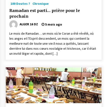
4 jours ago
100 Doutes ?
Chronique
Ramadan est parti… prière pour le
Carte Chiffa : Mise à jour au niveau des
prochain
pharmacies désormais possible pour les
ayants droit
ALGER 16 DZ
5 mois ago
5 jours ago
Le mois de Ramadan… un mois où le Coran a été révélé, où
La Gendarmerie nationale lance ses comptes
les anges et l’Esprit descendent, un mois qui contient la
officiels sur les réseaux sociaux
meilleure nuit de toute une vie.Il nous a quittés, laissant
1 semaine ago
derrière lui dans nos cœurs nostalgie et tristesse, car il était
un invité léger et rapide, dont […]
Droit de change : Le CPA lance une carte VISA
dédiée aux voyages à l’étranger
1 semaine ago
En service à partir du 1er août prochain :
Lancement de la plateforme numérique dédiée
à l’importation
2 semaines ago
Affaires religieuses : Ouverture des
candidatures au concours du Prix national du