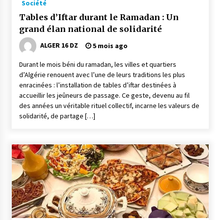
Société
meilleur prêche du vendredi
2 semaines ago
Tables d’Iftar durant le Ramadan : Un
grand élan national de solidarité
Droit à l’affiliation au régime national de
retraite : Coup d’envoi d’une campagne de
ALGER 16 DZ
5 mois ago
sensibilisation au profit de la communauté
nationale à l’étranger
2 semaines ago
Durant le mois béni du ramadan, les villes et quartiers
d’Algérie renouent avec l’une de leurs traditions les plus
Lancement d’une campagne nationale de
enracinées : l’installation de tables d’iftar destinées à
sensibilisation sur la lutte contre le travail
accueillir les jeûneurs de passage. Ce geste, devenu au fil
informel
des années un véritable rituel collectif, incarne les valeurs de
3 semaines ago
solidarité, de partage […]
Première voiture de course conçue et
fabriquée localement : Une équipe d’étudiants
algériens participe à une compétition
internationale
3 semaines ago
Université Alger 3 : Lancement d’un master à
cursus intégré à la licence en communication
en langue amazighe
3 semaines ago