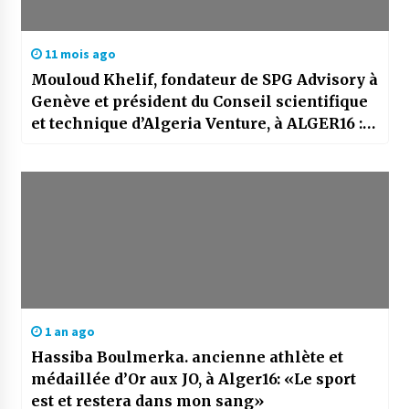
11 mois ago
Mouloud Khelif, fondateur de SPG Advisory à
Genève et président du Conseil scientifique
et technique d’Algeria Venture, à ALGER16 :
«Pendant une semaine, les projecteurs
seront braqués sur Alger»
1 an ago
Hassiba Boulmerka. ancienne athlète et
médaillée d’Or aux JO, à Alger16: «Le sport
est et restera dans mon sang»