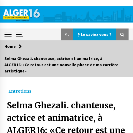
Skip
to
content
Le saviez vous ?
Home
Le saviez vous ?
Selma Ghezali. chanteuse, actrice et animatrice, à
ALGER16: «Ce retour est une nouvelle phase de ma carrière
Accidents de la circulation : 11 décès et 243
artistique»
blessés en 24 heures
3 jours ago
Entretiens
Début des camps d’été pour un deuxième
groupe d’enfants autistes
Selma Ghezali. chanteuse,
4 jours ago
actrice et animatrice, à
Parking de la Promenade des Sablettes : Mis en
service de bornes automatiques
ALGER16: «Ce retour est une