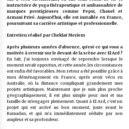
meilleur prêche du vendredi
instructrice de yoga thérapeutique et ambassadrice de
2 semaines ago
marques prestigieuses comme Pepsi, Chanel et
Armani Privé. Aujourd’hui, elle est installée en France,
Droit à l’affiliation au régime national de
poursuivant sa carrière artistique et professionnelle.
retraite : Coup d’envoi d’une campagne de
sensibilisation au profit de la communauté
Entretien réalisé par Cheklat Meriem
nationale à l’étranger
3 semaines ago
Après plusieurs années d’absence, qu’est-ce qui vous a
Lancement d’une campagne nationale de
motivée à revenir sur le devant de la scène avec El Ard ?
sensibilisation sur la lutte contre le travail
informel
En fait, j’ai toujours envisagé de reprendre lorsque le
3 semaines ago
moment serait opportun, et cette année, les circonstances
ont enfin été favorables. Mon retour a été possible grâce à
Première voiture de course conçue et
mon déménagement en France, après avoir vécu en
fabriquée localement : Une équipe d’étudiants
Australie, où la distance compliquait grandement mes
algériens participe à une compétition
projets artistiques. Maintenant que je suis plus proche
internationale
3 semaines ago
géographiquement, il est plus simple pour moi et ma
famille de m’engager pleinement. Quant à El Ard, c’est un
Université Alger 3 : Lancement d’un master à
projet qui est arrivé au bon moment, juste avant le
cursus intégré à la licence en communication
en langue amazighe
Ramadan, et qui m’a immédiatement séduite par son
3 semaines ago
ampleur et sa profondeur.