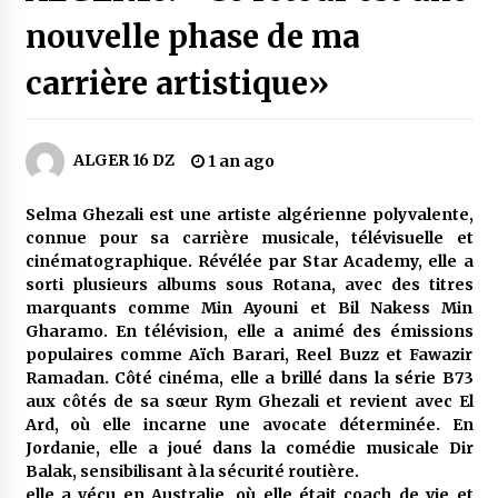
5 jours ago
nouvelle phase de ma
Carte Chiffa : Mise à jour au niveau des
carrière artistique»
pharmacies désormais possible pour les
ayants droit
6 jours ago
ALGER 16 DZ
1 an ago
La Gendarmerie nationale lance ses comptes
officiels sur les réseaux sociaux
1 semaine ago
Selma Ghezali est une artiste algérienne polyvalente,
connue pour sa carrière musicale, télévisuelle et
cinématographique. Révélée par Star Academy, elle a
Droit de change : Le CPA lance une carte VISA
sorti plusieurs albums sous Rotana, avec des titres
dédiée aux voyages à l’étranger
marquants comme Min Ayouni et Bil Nakess Min
2 semaines ago
Gharamo. En télévision, elle a animé des émissions
populaires comme Aïch Barari, Reel Buzz et Fawazir
En service à partir du 1er août prochain :
Ramadan. Côté cinéma, elle a brillé dans la série B73
Lancement de la plateforme numérique dédiée
aux côtés de sa sœur Rym Ghezali et revient avec El
à l’importation
Ard, où elle incarne une avocate déterminée. En
2 semaines ago
Jordanie, elle a joué dans la comédie musicale Dir
Balak, sensibilisant à la sécurité routière.
Affaires religieuses : Ouverture des
candidatures au concours du Prix national du
elle a vécu en Australie, où elle était coach de vie et