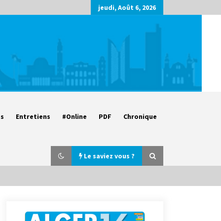
jeudi, Août 6, 2026
es
Entretiens
#Online
PDF
Chronique
Le saviez vous ?
Parking de la Promenade des
Sablettes : Mis en service de bornes