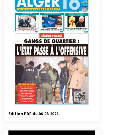
automatiques
3 jours ago
Droit de change : Le CPA lance une
carte VISA dédiée aux voyages à
l’étranger
1 semaine ago
Droit à l’affiliation au régime
national de retraite : Coup d’envoi
d’une campagne de sensibilisation
au profit de la communauté
2 semaines ago
nationale à l’étranger
Université Alger 3 : Lancement d’un
master à cursus intégré à la licence
en communication en langue
amazighe
3 semaines ago
Edition PDF du 06-08-2026