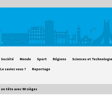
Société
Monde
Sport
Régions
Sciences et Technologi
Le saviez vous ?
Reportage
 en tête avec 90 sièges
Début des camps d’été pour un
deuxième groupe d’enfants autistes