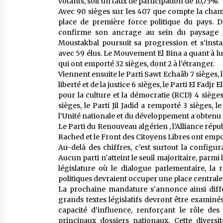
votants, soit un taux de participation de 10,75%.
Avec 90 sièges sur les 407 que compte la chamb
place de première force politique du pays. 
confirme son ancrage au sein du paysage po
Moustakbal poursuit sa progression et s’insta
avec 59 élus. Le Mouvement El Bina a quant à lu
qui ont emporté 32 sièges, dont 2 à l’étranger.
Viennent ensuite le Parti Sawt Echaâb 7 sièges, le
liberté et de la justice 6 sièges, le Parti El Fadj
pour la culture et la démocratie (RCD) 4 siège
sièges, le Parti Jil Jadid a remporté 3 sièges, 
l’Unité nationale et du développement a obtenu
Le Parti du Renouveau algérien , l’Alliance répub
Rached et le Front des Citoyens Libres ont empo
Au-delà des chiffres, c’est surtout la configur
Aucun parti n’atteint le seuil majoritaire, parmi
législature où le dialogue parlementaire, la
politiques devraient occuper une place centrale
La prochaine mandature s’annonce ainsi diff
grands textes législatifs devront être examin
capacité d’influence, renforçant le rôle de
principaux dossiers nationaux. Cette diversit