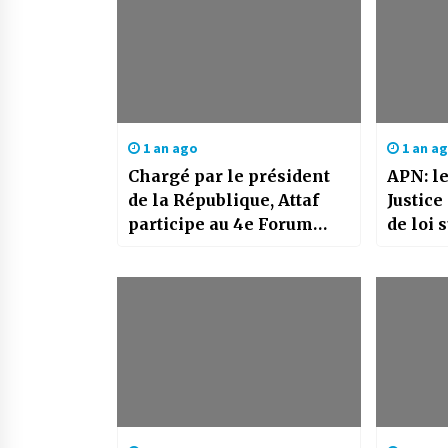
1 an ago
1 an a
Chargé par le président
APN: le
de la République, Attaf
Justice
participe au 4e Forum
de loi 
diplomatique d’Antalya
la lutt
blanch
le fin
terror