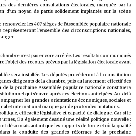
rs des dernières consultations électorales, marquée par la
en d’un noyau de partis solidement implantés sur la scène
de renouveler les 407 sièges de l’Assemblée populaire nationale
 représenteront l’ensemble des circonscriptions nationales,
ranger.
re chambre n’est pas encore arrêtée. Les résultats communiqués
e l’objet des recours prévus par la législation électorale avant
blée sera installée. Les députés procéderont à la constitution
ganes dirigeants de la chambre, puis au lancement effectif des
tion de la prochaine Assemblée populaire nationale constituera
titutionnel qui s’ouvre après ces élections anticipées. Au-delà
 accompagner les grandes orientations économiques, sociales et
onal et international marqué par de profondes mutations.
itique, efficacité législative et capacité de dialogue. Car si le
s urnes, il a également dessiné une réalité politique nouvelle :
nt désormais autant que les rapports de force et où la qualité
 dans la conduite des grandes réformes de la prochaine