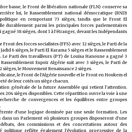
re basse, le Front de libération nationale (FLN) conserve sa
Derrière lui, le Rassemblement national démocratique (RND)
litique en remportant 73 sièges, tandis que le Front El
lle durablement parmi les principales forces parlementaires
i gagné 38 sièges, dont 1 à l’étranger, devant les Indépendants
 Front des forces socialistes (FFS) avec 12 sièges, le Parti de la
r El Jadid 6 sièges, le Parti El Karama 5 sièges et le Rassemblement
s. Le Parti des travailleurs (PT) de Louisa Hanoune a gagné 3
le Rassemblement Espoir Algérie suit avec 3 sièges, le Parti de
 2 sièges, le Mouvement Renaissance 2 sièges.
licaine, le Front de l’Algérie nouvelle et le Front en Houkem el
rté de leur cotés un siège chacun.
ation générale de la future Assemblée qui retient l’attention.
 les 204 sièges disponibles. Cette répartition ouvre la voie à une
 recherche de convergences et les équilibres entre groupes
.
érente d’une logique dominée par une seule formation. Les
és dans un Parlement où plusieurs groupes disposeront d’une
s débats, des commissions et des concertations autour des
é politique reflète également l’évolution progressive de la