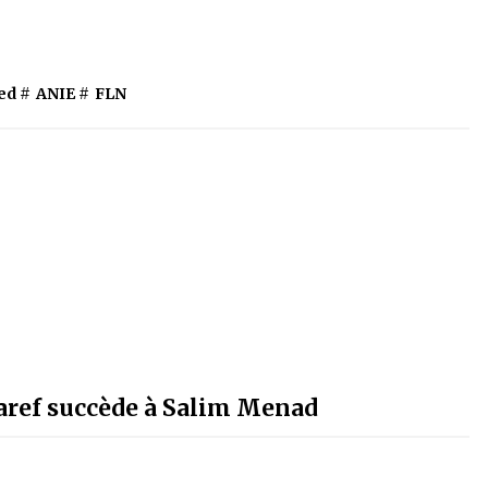
ed #
ANIE
#
FLN
aref succède à Salim Menad