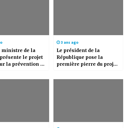
go
3 ans ago
 ministre de la
Le président de la
 présente le projet
République pose la
sur la prévention et
première pierre du projet
e contre le
de la voie ferrée Bechar-
iment d’argent et
Tindouf-Gara Djebilet
ancement du
isme