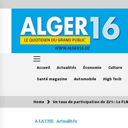
Skip
to
content
Accueil
Actualités
Économie
Culture
Santé magazine
Automobile
High Tech
Home
Un taux de participation de 21% : Le FLN
Le saviez vous ?
A LA UNE
Actualités
Accidents de la circulation : 11
décès et 243 blessés en 24 heures