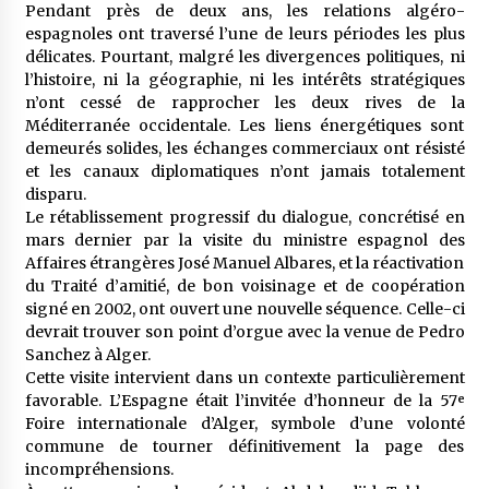
Pendant près de deux ans, les relations algéro-
meilleur prêche du vendredi
espagnoles ont traversé l’une de leurs périodes les plus
2 semaines ago
délicates. Pourtant, malgré les divergences politiques, ni
l’histoire, ni la géographie, ni les intérêts stratégiques
Droit à l’affiliation au régime national de
retraite : Coup d’envoi d’une campagne de
n’ont cessé de rapprocher les deux rives de la
sensibilisation au profit de la communauté
Méditerranée occidentale. Les liens énergétiques sont
nationale à l’étranger
3 semaines ago
demeurés solides, les échanges commerciaux ont résisté
et les canaux diplomatiques n’ont jamais totalement
Lancement d’une campagne nationale de
disparu.
sensibilisation sur la lutte contre le travail
Le rétablissement progressif du dialogue, concrétisé en
informel
mars dernier par la visite du ministre espagnol des
3 semaines ago
Affaires étrangères José Manuel Albares, et la réactivation
du Traité d’amitié, de bon voisinage et de coopération
Première voiture de course conçue et
fabriquée localement : Une équipe d’étudiants
signé en 2002, ont ouvert une nouvelle séquence. Celle-ci
algériens participe à une compétition
devrait trouver son point d’orgue avec la venue de Pedro
internationale
3 semaines ago
Sanchez à Alger.
Cette visite intervient dans un contexte particulièrement
Université Alger 3 : Lancement d’un master à
favorable. L’Espagne était l’invitée d’honneur de la 57ᵉ
cursus intégré à la licence en communication
Foire internationale d’Alger, symbole d’une volonté
en langue amazighe
commune de tourner définitivement la page des
3 semaines ago
incompréhensions.