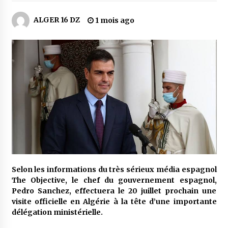
5 jours ago
ALGER 16 DZ
1 mois ago
Carte Chiffa : Mise à jour au niveau des
pharmacies désormais possible pour les
ayants droit
6 jours ago
La Gendarmerie nationale lance ses comptes
officiels sur les réseaux sociaux
1 semaine ago
Droit de change : Le CPA lance une carte VISA
dédiée aux voyages à l’étranger
2 semaines ago
En service à partir du 1er août prochain :
Selon les informations du très sérieux média espagnol
Lancement de la plateforme numérique dédiée
The Objective, le chef du gouvernement espagnol,
à l’importation
Pedro Sanchez, effectuera le 20 juillet prochain une
2 semaines ago
visite officielle en Algérie à la tête d’une importante
délégation ministérielle.
Affaires religieuses : Ouverture des
candidatures au concours du Prix national du