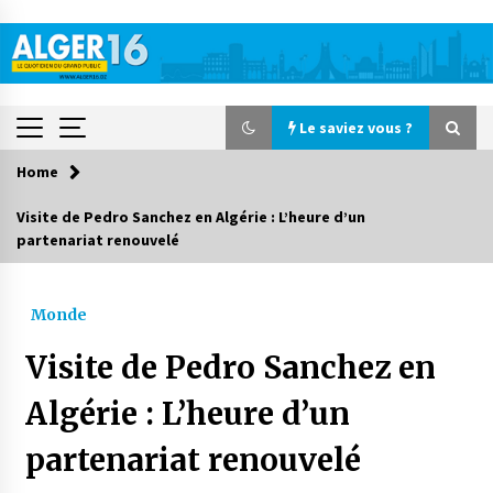
Skip
to
content
Le saviez vous ?
Home
Le saviez vous ?
Visite de Pedro Sanchez en Algérie : L’heure d’un
partenariat renouvelé
Accidents de la circulation : 11 décès et 243
blessés en 24 heures
3 jours ago
Monde
Début des camps d’été pour un deuxième
Visite de Pedro Sanchez en
groupe d’enfants autistes
4 jours ago
Algérie : L’heure d’un
partenariat renouvelé
Parking de la Promenade des Sablettes : Mis en
service de bornes automatiques