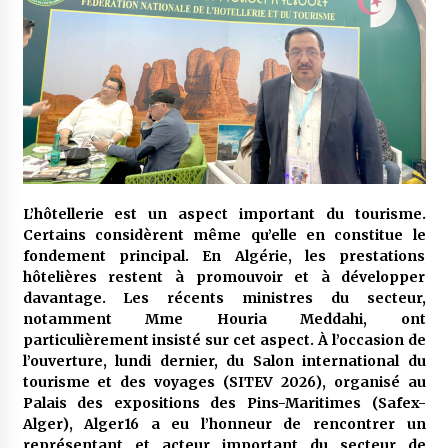
meilleur prêche du vendredi
2 semaines ago
Droit à l’affiliation au régime national de
retraite : Coup d’envoi d’une campagne de
sensibilisation au profit de la communauté
nationale à l’étranger
2 semaines ago
Lancement d’une campagne nationale de
sensibilisation sur la lutte contre le travail
informel
L’hôtellerie est un aspect important du tourisme.
3 semaines ago
Certains considèrent même qu’elle en constitue le
fondement principal. En Algérie, les prestations
Première voiture de course conçue et
hôtelières restent à promouvoir et à développer
fabriquée localement : Une équipe d’étudiants
algériens participe à une compétition
davantage. Les récents ministres du secteur,
internationale
3 semaines ago
notamment Mme Houria Meddahi, ont
particulièrement insisté sur cet aspect. À l’occasion de
Université Alger 3 : Lancement d’un master à
l’ouverture, lundi dernier, du Salon international du
cursus intégré à la licence en communication
tourisme et des voyages (SITEV 2026), organisé au
en langue amazighe
Palais des expositions des Pins-Maritimes (Safex-
3 semaines ago
Alger), Alger16 a eu l’honneur de rencontrer un
représentant et acteur important du secteur de