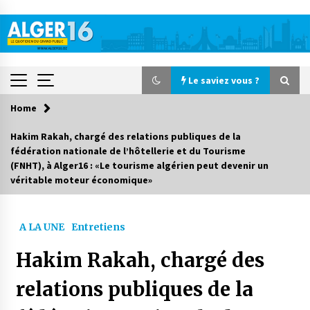
Skip
to
content
Le saviez vous ?
Home
Le saviez vous ?
Hakim Rakah, chargé des relations publiques de la
fédération nationale de l’hôtellerie et du Tourisme
Accidents de la circulation : 11 décès et 243
(FNHT), à Alger16 : «Le tourisme algérien peut devenir un
blessés en 24 heures
véritable moteur économique»
2 jours ago
Début des camps d’été pour un deuxième
A LA UNE
Entretiens
groupe d’enfants autistes
3 jours ago
Hakim Rakah, chargé des
relations publiques de la
Parking de la Promenade des Sablettes : Mis en
service de bornes automatiques